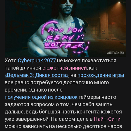
Билды Arknights: Endfield
Crimson Desert
Билды Wuthering Waves
Zenless Zone Zero
Билды Cyberpunk 2077
Kingdom Come: Deliverance 2
Хотя
Cyberpunk 2077
не может похвастаться
Билды Path of Exile 2
такой длинной
сюжетной линией
, как
Path of Exile 2
«Ведьмак 3: Дикая охота»
, на
прохождение игры
все равно потребуется достаточно много
времени. Однако после
Wuthering Waves
получения одной из концовок
геймеры часто
задаются вопросом о том, чем себя занять
Roblox
дальше, ведь большая часть контента кажется
уже завершенной. На самом деле в
Найт-Сити
Hogwarts Legacy
можно зависнуть на несколько десятков часов