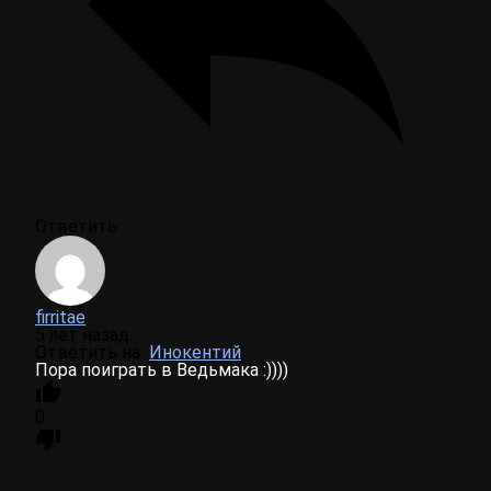
Ответить
firritae
5 лет назад
Ответить на
Инокентий
Пора поиграть в Ведьмака :))))
0