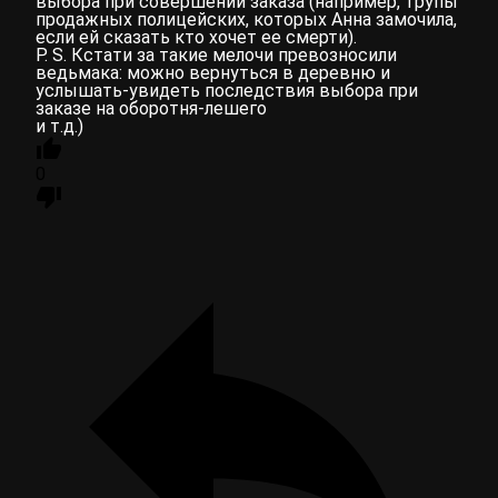
выбора при совершении заказа (например, трупы
продажных полицейских, которых Анна замочила,
если ей сказать кто хочет ее смерти).
P. S. Кстати за такие мелочи превозносили
ведьмака: можно вернуться в деревню и
услышать-увидеть последствия выбора при
заказе на оборотня-лешего
и т.д.)
0