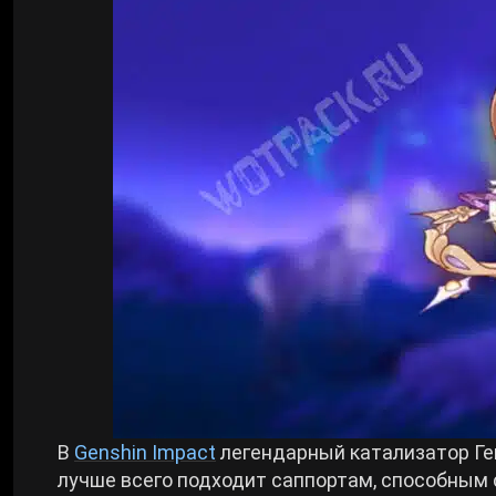
Билды Arknights: Endfield
Crimson Desert
Билды Wuthering Waves
Zenless Zone Zero
Билды Cyberpunk 2077
Kingdom Come: Deliverance 2
Билды Path of Exile 2
Path of Exile 2
Wuthering Waves
Roblox
В
Genshin Impact
легендарный катализатор Геп
Hogwarts Legacy
лучше всего подходит саппортам, способным 