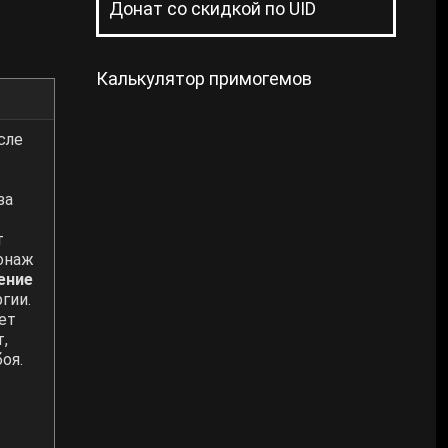
Донат со скидкой по UID
Калькулятор примогемов
осле
за
т
сонаж
ение
гии.
ет
,
оя.