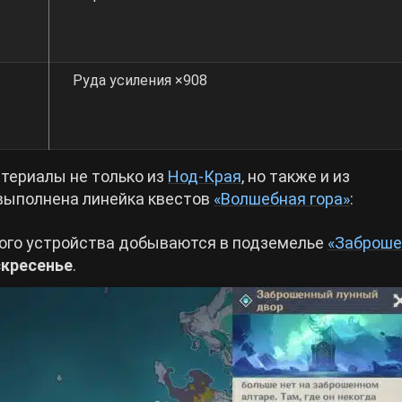
Руда усиления ×908
териалы не только из
Нод-Края
, но также и из
о выполнена линейка квестов
«Волшебная гора»
:
ого устройства добываются в подземелье
«Заброш
кресенье
.