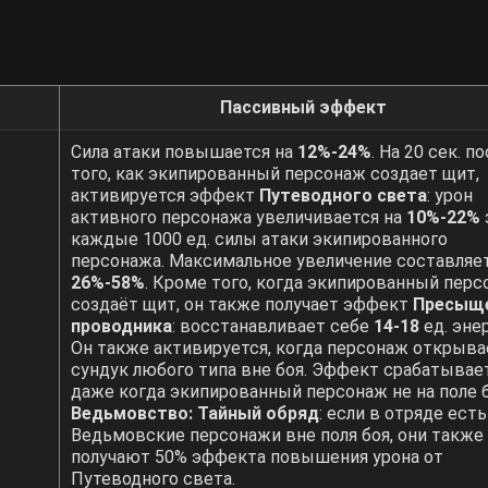
Пассивный эффект
Сила атаки повышается на
12%-24%
. На 20 сек. п
того, как экипированный персонаж создает щит,
активируется эффект
Путеводного света
: урон
активного персонажа увеличивается на
10%-22%
каждые 1000 ед. силы атаки экипированного
персонажа. Максимальное увеличение составляе
26%-58%
. Кроме того, когда экипированный пер
создаёт щит, он также получает эффект
Пресыщ
проводника
: восстанавливает себе
14-18
ед. энер
Он также активируется, когда персонаж открыва
сундук любого типа вне боя. Эффект срабатывает
даже когда экипированный персонаж не на поле б
Ведьмовство: Тайный обряд
: если в отряде есть
Ведьмовские персонажи вне поля боя, они также
получают 50% эффекта повышения урона от
Путеводного света.