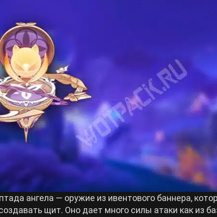
тада ангела — оружие из ивентового баннера, кото
создавать щит. Оно дает много силы атаки как из б