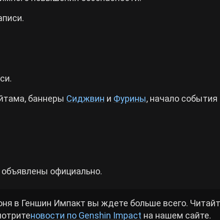
аписи.
си.
айтама, баннеры
Сиджвин
и
Фурины
, начало события
и объявлены официально.
ня в Геншин Импакт вы ждете больше всего. Читай
мотрите
новости по Genshin Impact
на нашем сайте.