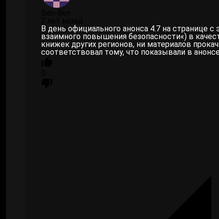
Ben-Ben
2 лет назад
В день официального анонса 4.7 на странице с 
взаимного повышения безопасности
«) в каче
книжек других регионов, ни материалов прокач
соответствовал тому, что показывали в анонс
0