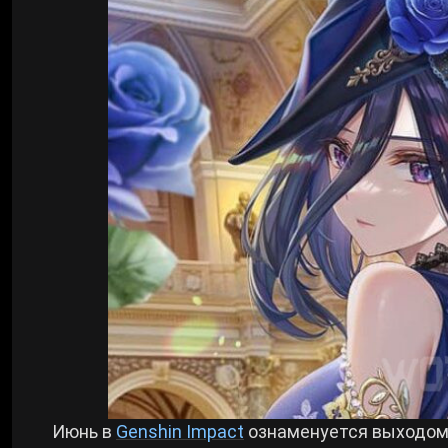
Билды Arknights: Endfield
Crimson Desert
Билды Wuthering Waves
Zenless Zone Zero
Билды Cyberpunk 2077
Kingdom Come: Deliverance 2
Билды Path of Exile 2
Path of Exile 2
Wuthering Waves
Roblox
Hogwarts Legacy
Июнь в
Genshin Impact
ознаменуется выходом 