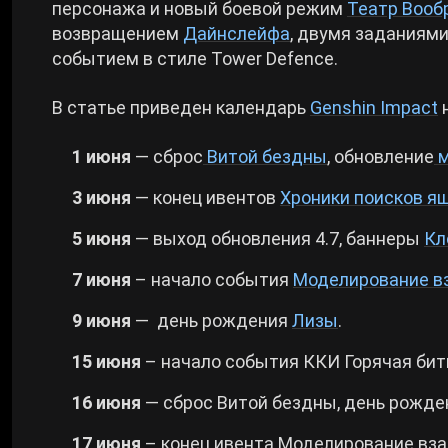
персонажа и новый боевой режим
Театр Воо
возвращением
Дайнслейфа
, двумя заданиям
Cyberpunk 2077
событием в стиле Tower Defence.
Все игры
В статье приведен календарь
Genshin Impact
н
1 июня
— сброс
Витой бездны
, обновление
м
3 июня
— конец ивентов
Хроники поисков я
5 июня
— выход обновления 4.7, баннеры
Кл
7 июня
– начало события
Моделирование в
9 июня
— день рождения
Лизы
.
15 июня
– начало события ККИ Горячая бит
16 июня
— сброс Витой бездны, день рожд
17 июня
– конец ивента Моделирование вз