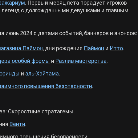
бражариум
. Первый месяц лета порадует игроков
и легенд с долгожданными девушками и главным
а июнь 2024 с датами событий, баннеров и анонсов:
агазина Паймон
, дни рождения
Паймон
и
Итто
.
щера особой формы
и
Разлив мастерства
.
оринды
и
аль-Хайтама
.
заимного повышения безопасности
.
ва: Скоростные стратагемы.
ения
Венти
.
аимного повышения безопасности.