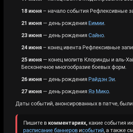
18 июня
– начало события Рефлексивные з
21 июня
— день рождения
Еимии
.
23 июня
— день рождения
Сайно
.
24 июня
– конец ивента Рефлексивные запи
25 июня
— конец молитв Клоринды и аль-Х
Бесконечное многообразие боевых форм.
26 июня
— день рождения
Райдэн Эи
.
27 июня
— день рождения
Яэ Мико
.
Даты событий, анонсированных в патче, был
Пишите в
комментариях,
какие события ию
расписание баннеров
и
событий
, а также с