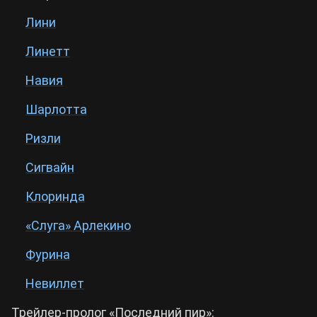
Лини
Cyberpunk 2077
Линетт
Все игры
Навия
Шарлотта
Ризли
Сигвайн
Клоринда
«Слуга» Арлекино
Фурина
Невиллет
Трейлер-пролог «Последний пир»: