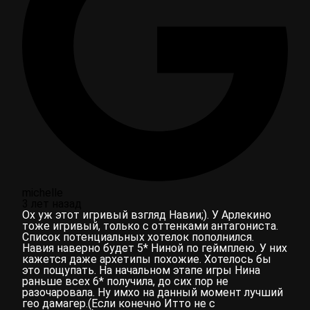
michelle
3 лет назад
Ох уж этот игривый взгляд Навии;). У Арлекино
тоже игривый, только с оттенками антагониста.
Список потенциальных хотелок пополнился.
Навия наверно будет 5* Ниной по геймплею. У них
кажется даже архетипы похожие. Хотелось бы
это пощупать. На начальном этапе игры Нина
раньше всех 6* получила, до сих пор не
разочаровала. Ну имхо на данный момент лучший
гео дамагер.(Если конечно Итто не с