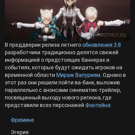
Билды Arknights: Endfield
Crimson Desert
Билды Wuthering Waves
Zenless Zone Zero
В преддверии релиза летнего
обновления 3.8
Билды Cyberpunk 2077
разработчики традиционно делятся свежей
Kingdom Come: Deliverance 2
информацией о предстоящих баннерах и
событиях, которые будут ожидать игроков на
Билды Path of Exile 2
Path of Exile 2
временной области
Мираж Валуриям
. Однако в
этот раз они решили пойти ва-банк, выложив
параллельно с анонсами синематик-трейлер,
Wuthering Waves
посвященный выходу нового региона, где
представили всех персонажей
Фонтейна
:
Roblox
Фремине
Hogwarts Legacy
Эгерия