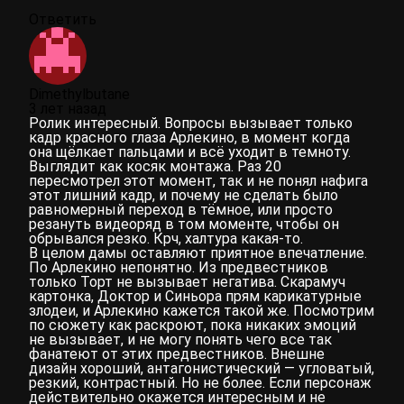
Ответить
Dimethylbutane
3 лет назад
Ролик интересный. Вопросы вызывает только
кадр красного глаза Арлекино, в момент когда
она щёлкает пальцами и всё уходит в темноту.
Выглядит как косяк монтажа. Раз 20
пересмотрел этот момент, так и не понял нафига
этот лишний кадр, и почему не сделать было
равномерный переход в тёмное, или просто
резануть видеоряд в том моменте, чтобы он
обрывался резко. Крч, халтура какая-то.
В целом дамы оставляют приятное впечатление.
По Арлекино непонятно. Из предвестников
только Торт не вызывает негатива. Скарамуч
картонка, Доктор и Синьора прям карикатурные
злодеи, и Арлекино кажется такой же. Посмотрим
по сюжету как раскроют, пока никаких эмоций
не вызывает, и не могу понять чего все так
фанатеют от этих предвестников. Внешне
дизайн хороший, антагонистический — угловатый,
резкий, контрастный. Но не более. Если персонаж
действительно окажется интересным и не