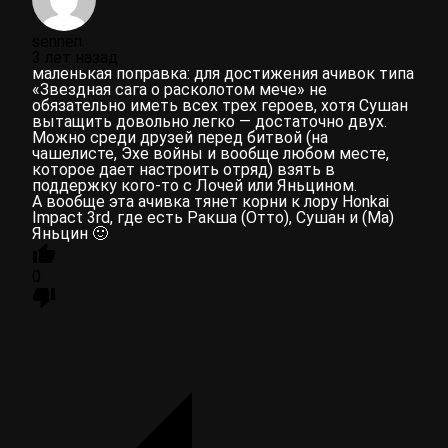
sennen
3 лет назад
маленькая поправка: для достижения ачивок типа
«Звездная сага о расколотом мече» не
обязательно иметь всех трех героев, хотя Сушан
вытащить довольно легко — достаточно двух.
Можно среди друзей перед битвой (на
чашелисте, Эхе войны и вообще любом месте,
которое дает настроить отряд) взять в
поддержку кого-то с Лочей или Яньцином.
А вообще эта ачивка тянет корни к лору Honkai
Impact 3rd, где есть Ракша (Отто), Сушан и (Ма)
Яньцин 🙂
0