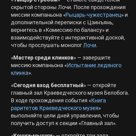
скрытой стороны Лочи. После прохождения
миссии компаньона «
Рыцарь-чужестранец
» и
дополнительной переписки с Цзинъянь,
вернитесь в «Комиссию по балансу» и
взаимодействуйте с интерактивной доской,
чтобы прослушать монолог
Лочи
.
«
Мастер среди клинков
» — завершите
миссию компаньона «
Испытание ледяного
клинка
».
«
Сегодня вход бесплатный
» — откройте
главный зал Краеведческого музея Белобога.
В ходе прохождения события «
Книга
раритетов Краеведческого музея
»
выполняйте цели дней управления, чтобы
получить доступ к секции «Главный зал».
«
Кошки-мышки
» — откройте три зала