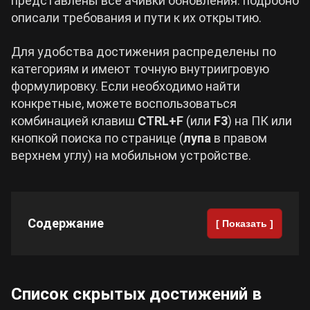
представлены все ачивки обновления: подробно
описали требования и пути к их открытию.
Cyberpunk 2077
Для удобства достижения распределены по
категориям и имеют точную внутриигровую
Все игры
формулировку. Если необходимо найти
конкретные, можете воспользоваться
комбинацией клавиш
CTRL+F
(или
F3
) на ПК или
кнопкой поиска по странице (
лупа
в правом
верхнем углу) на мобильном устройстве.
Содержание
[ Показать ]
Список скрытых достижений в