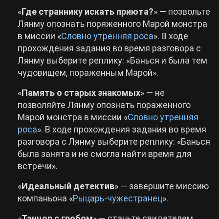
«
Где страннику искать приюта?
» — позвольте
Лянму опознать поряженного Марой монстра
в миссии «
Словно утренняя роса
». В ходе
прохождения задания во время разговора с
Лянму выберите реплику: «Банься и была тем
чудовищем, пораженным Марой».
«
Память о старых знакомых
» — не
позволяйте Лянму опознать пораженного
Марой монстра в миссии «
Словно утренняя
роса
». В ходе прохождения задания во время
разговора с Лянму выберите реплику: «Банься
была занята и не смогла найти время для
встречи».
«
Идеальный детектив
» — завершите миссию
компаньона «
Рыцарь-чужестранец
».
«
Танцор с гробом
» — станьте свидетелем