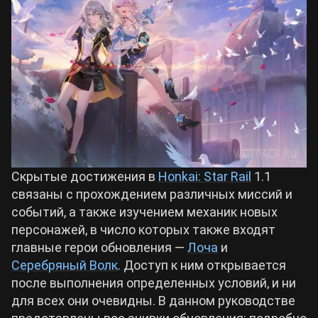
Билды Arknights: Endfield
Crimson Desert
Билды Wuthering Waves
Zenless Zone Zero
Билды Cyberpunk 2077
Kingdom Come: Deliverance 2
Билды Path of Exile 2
Path of Exile 2
Скрытые достижения в
Honkai: Star Rail
1.1
связаны с прохождением различных миссий и
событий, а также изучением механик новых
Wuthering Waves
персонажей, в число которых также входят
главные герои обновления —
Лоча
и
Roblox
Серебряный Волк
. Доступ к ним открывается
после выполнения определенных условий, и ни
для всех они очевидны. В данном руководстве
Hogwarts Legacy