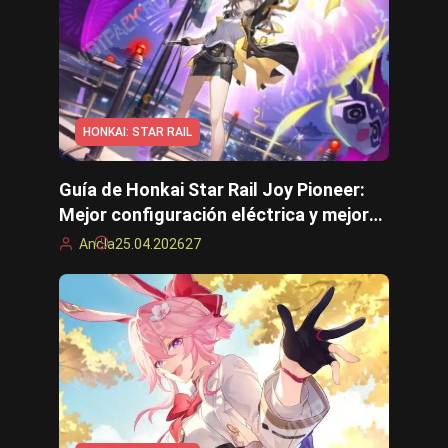
HONKAI: STAR RAIL
Guía de Honkai Star Rail Joy Pioneer:
Mejor configuración eléctrica y mejores
equipos
Ancla
25.04.2026
27