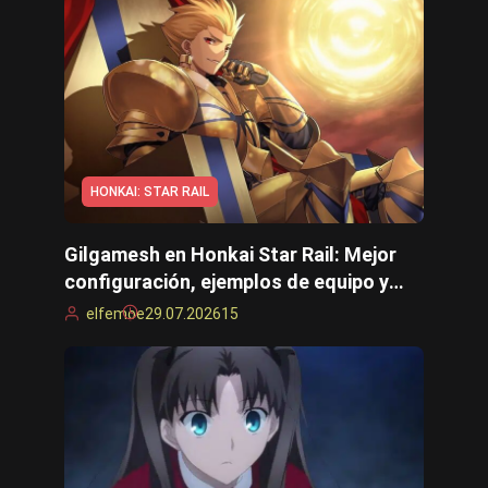
Cyberpunk 2077
Todos los juegos
HONKAI: STAR RAIL
Gilgamesh en Honkai Star Rail: Mejor
configuración, ejemplos de equipo y
guía de habilidades
elfemoe
29.07.2026
15