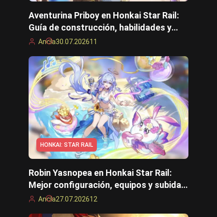
Aventurina Priboy en Honkai Star Rail:
Arknights: Construcciones de Endfield
Guía de construcción, habilidades y
Desierto carmesí
mejores unidades
Ancla
30.07.2026
11
Construcciones de olas borrascosas
Zona cero sin zen
Construcciones Cyberpunk 2077
Kingdom Come: Liberación 2
Construcciones de Path of Exile 2
Path of Exile 2
HONKAI: STAR RAIL
Olas borrascosas
Robin Yasnopea en Honkai Star Rail:
Roblox
Mejor configuración, equipos y subida
de nivel
Ancla
27.07.2026
12
Hogwarts Legacy