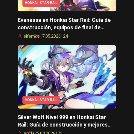
HONKAI: STAR RAIL
Evanessa en Honkai Star Rail: Guía de
construcción, equipos de final de
juego, habilidades y guía de subida de
elfemoe
17.05.2026
124
nivel
HONKAI: STAR RAIL
Silver Wolf Nivel 999 en Honkai Star
Rail: Guía de construcción y mejores
unidades
Ancla
25.04.2026
175