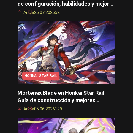
de configuración, habilidades y mejores
tropas
Ancla
25.07.2026
52
HONKAI: STAR RAIL
Mortenax Blade en Honkai Star Rail:
Guía de construcción y mejores
equipos
Ancla
05.06.2026
129