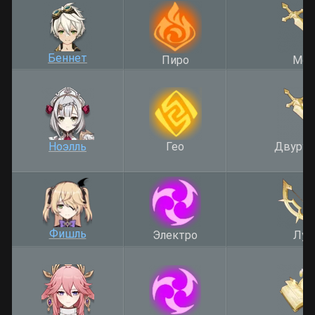
Беннет
Пиро
Меч
Ноэлль
Гео
Двуруч
Фишль
Электро
Лук