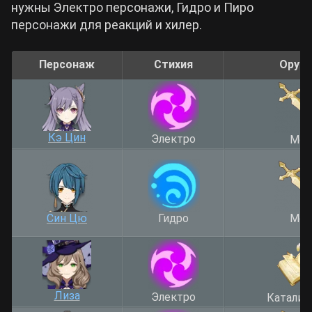
нужны Электро персонажи, Гидро и Пиро
персонажи для реакций и хилер.
Персонаж
Стихия
Оруж
Кэ Цин
Электро
Меч
Син Цю
Гидро
Меч
Лиза
Электро
Катализ