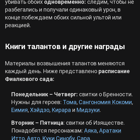
убивать обоих
одновременно:
следим, чтобы не
разбегались и получали одинаковый урон, в
конце побеждаем обоих сильной ультой или
реакцией.
Книги талантов и другие награды
Материалы возвышения талантов меняются
каждый день. Ниже представлено
расписание
Фиалкового сада:
Понедельник – Четверг:
свитки о Бренности.
Нужны для героев:
Тома
,
Сангономия Кокоми
,
Еимия
,
Хэйдзо
,
Кирара
и
Мидзуки
.
Вторник – Пятница
: свитки об Изяществе.
Понадобятся персонажам:
Аяка
,
Аратаки
Итто
,
Аято
,
Куки Синобу
,
Сара
.