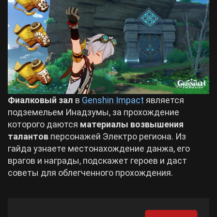
Билды Arknights: Endfield
Crimson Desert
Билды Wuthering Waves
Zenless Zone Zero
Билды Cyberpunk 2077
Kingdom Come: Deliverance 2
Фиалковый зал
в
Genshin Impact
является
Билды Path of Exile 2
подземельем Инадзумы, за прохождение
Path of Exile 2
которого даются
материалы возвышения
талантов
персонажей Электро региона. Из
гайда узнаете местонахождение данжа, его
Wuthering Waves
врагов и награды, подскажет героев и даст
советы для облегченного прохождения.
Roblox
Hogwarts Legacy