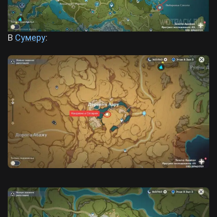
В
Сумеру
: