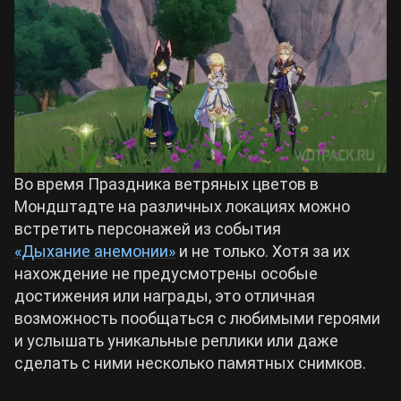
Билды Arknights: Endfield
Crimson Desert
Билды Wuthering Waves
Zenless Zone Zero
Билды Cyberpunk 2077
Kingdom Come: Deliverance 2
Во время Праздника ветряных цветов в
Билды Path of Exile 2
Мондштадте на различных локациях можно
Path of Exile 2
встретить персонажей из события
«Дыхание анемонии»
и не только. Хотя за их
нахождение не предусмотрены особые
Wuthering Waves
достижения или награды, это отличная
возможность пообщаться с любимыми героями
Roblox
и услышать уникальные реплики или даже
сделать с ними несколько памятных снимков.
Hogwarts Legacy