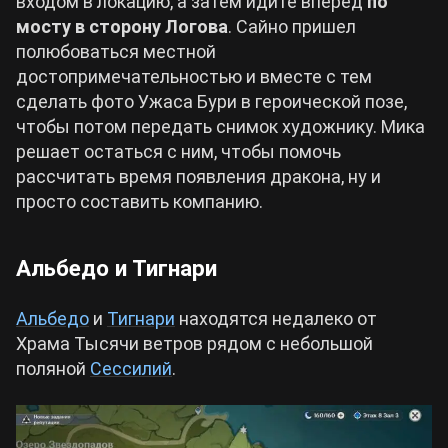
входом в локацию, а затем идите вперед
по
мосту в сторону Логова
. Сайно пришел
полюбоваться местной
достопримечательностью и вместе с тем
сделать фото Ужаса Бури в героической позе,
чтобы потом передать снимок художнику. Мика
решает остаться с ним, чтобы помочь
рассчитать время появления дракона, ну и
просто составить компанию.
Альбедо и Тигнари
Альбедо
и
Тигнари
находятся недалеко от
Храма Тысячи ветров рядом с небольшой
поляной
Сессилий
.