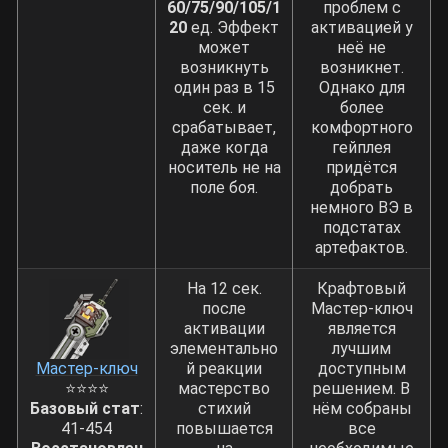
60/75/90/105/1
проблем с
20
ед. Эффект
активацией у
может
неё не
возникнуть
возникнет.
один раз в 15
Однако для
сек. и
более
срабатывает,
комфортного
даже когда
гейплея
носитель не на
придётся
поле боя.
добрать
немного ВЭ в
подстатах
артефактов.
На 12 сек.
Крафтовый
после
Мастер-ключ
активации
является
элементально
лучшим
Мастер-ключ
й реакции
доступным
⭐⭐⭐⭐
мастерство
решением. В
Базовый стат
:
стихий
нём собраны
41-454
повышается
все