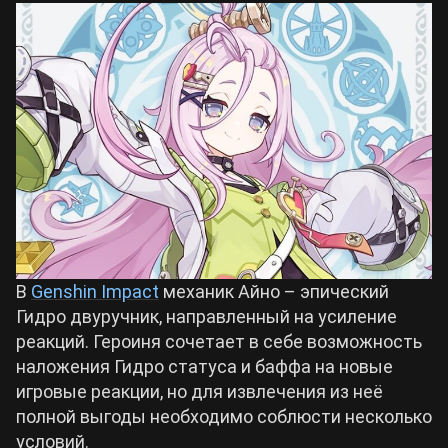
Билды Arknights: Endfield
Crimson Desert
Билды Wuthering Waves
Zenless Zone Zero
Билды Cyberpunk 2077
Kingdom Come: Deliverance 2
Билды Path of Exile 2
Path of Exile 2
В
Genshin Impact
механик Айно – эпический
Wuthering Waves
Гидро двуручник, направленный на усиление
реакций. Героиня сочетает в себе возможность
наложения Гидро статуса и баффа на новые
Roblox
игровые реакции, но для извлечения из неё
полной выгоды необходимо соблюсти несколько
Hogwarts Legacy
условий.