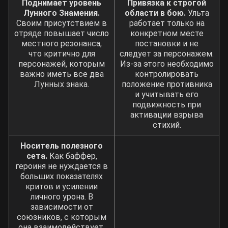
Поднимает уровень
Привязка к строгой
Лунного Знамения.
области в бою.
Ульта
Своим присутствием в
работает только на
отряде повышает число
конкретном месте
местного резонанса,
постановки и не
что критично для
следует за персонажем.
персонажей, которым
Из-за этого необходимо
важно иметь все два
контролировать
Лунных знака.
положение противника
и учитывать его
подвижность при
активации взрыва
стихий.
Носитель полезного
сета.
Как баффер,
героиня не нуждается в
больших показателях
критов и усилении
личного урона. В
зависимости от
союзников, с которым
она взаимодействует,