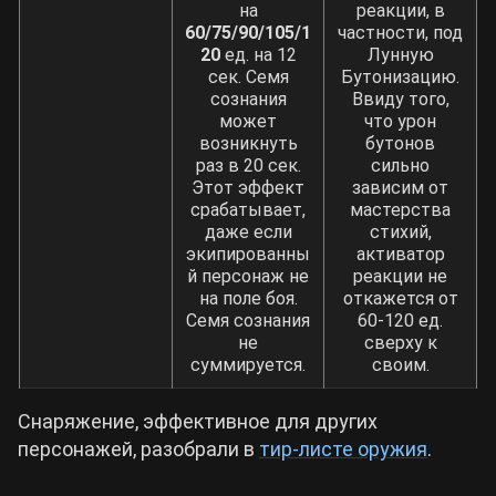
на
реакции, в
60/75/90/105/1
частности, под
20
ед. на 12
Лунную
сек. Семя
Бутонизацию.
сознания
Ввиду того,
может
что урон
возникнуть
бутонов
раз в 20 сек.
сильно
Этот эффект
зависим от
срабатывает,
мастерства
даже если
стихий,
экипированны
активатор
й персонаж не
реакции не
на поле боя.
откажется от
Семя сознания
60-120 ед.
не
сверху к
суммируется.
своим.
Снаряжение, эффективное для других
персонажей, разобрали в
тир-листе оружия
.