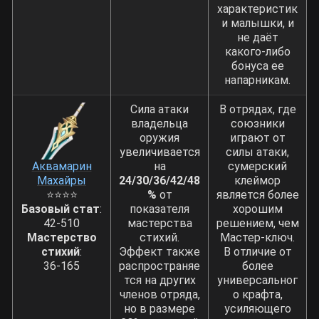
характеристик
и малышки, и
не даёт
какого-либо
бонуса ее
напарникам.
Сила атаки
В отрядах, где
владельца
союзники
оружия
играют от
увеличивается
силы атаки,
Аквамарин
на
сумерский
Махайры
24/30/36/42/48
клеймор
⭐⭐⭐⭐
%
от
является более
Базовый стат
:
показателя
хорошим
42-510
мастерства
решением, чем
Мастерство
стихий.
Мастер-ключ.
стихий
:
Эффект также
В отличие от
36-165
распространяе
более
тся на других
универсальног
членов отряда,
о крафта,
но в размере
усиляющего