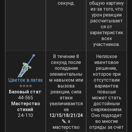
секунд.
общую картину
из-за того, что
урон реакции
рассчитывает
ся от
характеристик
всех
участников.
В течение 8
Неплохое
секунд после
ивентовое
попадания
решение,
элементальны
которое при
Цветок в латах
м навыком или
отсутствии
⭐⭐⭐⭐
вызова
вариантов
Базовый стат
:
реакции, сила
повыше
44-565
атаки
может стать
Мастерство
увеличивается
достойным
стихий
:
на
снаряжением.
24-110
12/15/18/21/24
Оно подходит
%
, а
во многие
мастерство
отряды за счёт