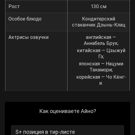
Рост
130 см
Особое блюдо
Кондитерский
стаканчик Дзынь-Клац
Актрисы озвучки
английская —
Аннабель Брук;
китайская — Цзыжуй
Гэ;
японская — Нацуми
Такамори;
корейская — Чо Кёнг-
и.
Как оцениваете Айно?
S+ позиция в тир-листе