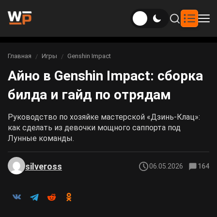
Новости
Главная
Игры
Genshin Impact
Вы здесь:
Айно в Genshin Impact: сборка
Новости Genshin Impact
Игры
билда и гайд по отрядам
Genshin Impact
Билды
Новости Honkai: Star Rail
Руководство по хозяйке мастерской «Дзинь-Клац»:
Билды Genshin Impact
Интересное
Honkai: Star Rail
как сделать из девочки мощного саппорта под
Новости Zenless Zone Zero
Лунные команды.
Рейтинги
Билды Honkai: Star Rail
Neverness to Everness
silveross
06.05.2026
164
Аниме
Билды Zenless Zone Zero
Gothic 1 Remake
Фильмы и сериалы
Билды Neverness to Everness
Arknights: Endfield