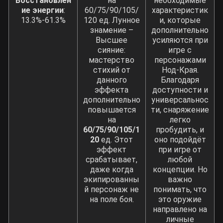
Восстановлен
на
необходимые
ие энергии
:
60/75/90/105/
характеристик
13.3%-61.3%
120 ед. Лунное
и, которые
знамение –
дополнительно
Высшее
усиляются при
сияние:
игре с
мастерство
персонажами
стихий от
Нод-Края.
данного
Благодаря
эффекта
доступности и
дополнительно
универсальнос
повышается
ти, снаряжение
на
легко
60/75/90/105/1
пробудить, и
20
ед. Этот
оно подойдёт
эффект
при игре от
срабатывает,
любой
даже когда
концепции. Но
экипированны
важно
й персонаж не
понимать, что
на поле боя.
это оружие
направлено на
личные