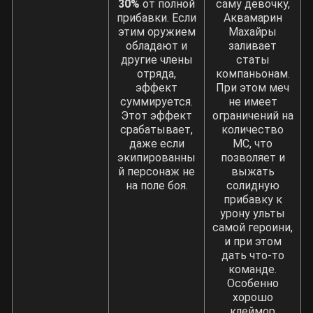
30%
от полной
саму девочку,
прибавки. Если
Аквамарин
этим оружием
Махайры
обладают и
заливает
другие члены
статы
отряда,
компаньонам.
эффект
При этом меч
суммируется.
не имеет
Этот эффект
ограничений на
срабатывает,
количество
даже если
МС, что
экипированны
позволяет и
й персонаж не
выжать
на поле боя.
солидную
прибавку к
урону ульты
самой героини,
и при этом
дать что-то
команде.
Особенно
хорошо
клеймор