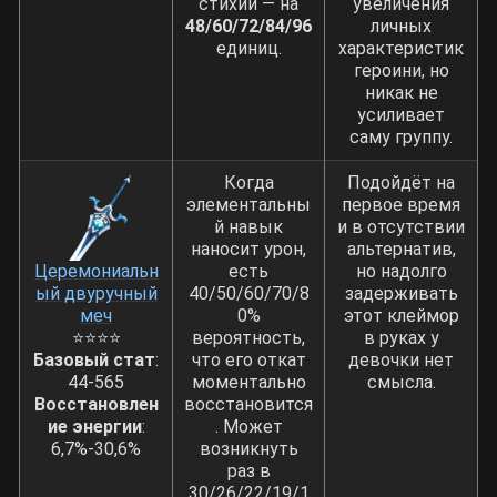
стихий — на
увеличения
48/60/72/84/96
личных
единиц.
характеристик
героини, но
никак не
усиливает
саму группу.
Когда
Подойдёт на
элементальны
первое время
й навык
и в отсутствии
наносит урон,
альтернатив,
Церемониальн
есть
но надолго
ый двуручный
40/50/60/70/8
задерживать
меч
0%
этот клеймор
⭐⭐⭐⭐
вероятность,
в руках у
Базовый стат
:
что его откат
девочки нет
44-565
моментально
смысла.
Восстановлен
восстановится
ие энергии
:
. Может
6,7%-30,6%
возникнуть
раз в
30/26/22/19/1