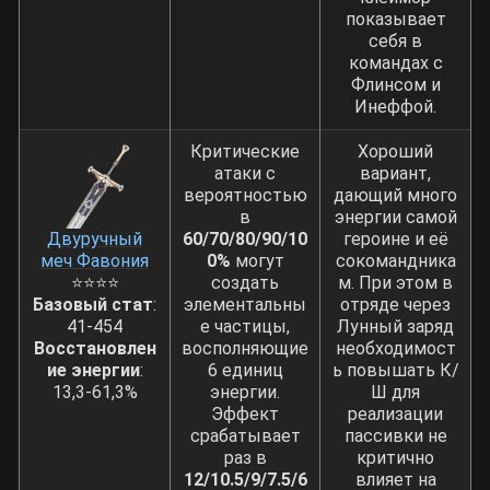
показывает
себя в
командах с
Флинсом и
Инеффой.
Критические
Хороший
атаки с
вариант,
вероятностью
дающий много
в
энергии самой
Двуручный
60/70/80/90/10
героине и её
меч Фавония
0%
могут
сокомандника
⭐⭐⭐⭐
создать
м. При этом в
Базовый стат
:
элементальны
отряде через
41-454
е частицы,
Лунный заряд
Восстановлен
восполняющие
необходимост
ие энергии
:
6 единиц
ь повышать К/
13,3-61,3%
энергии.
Ш для
Эффект
реализации
срабатывает
пассивки не
раз в
критично
12/10.5/9/7.5/6
влияет на