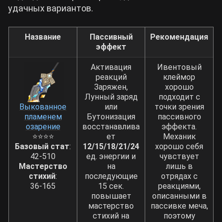
удачных вариантов.
Название
Пассивный
Рекомендация
эффект
Активация
Ивентовый
реакций
клеймор
Заряжен,
хорошо
Лунный заряд
подходит с
Выкованное
или
точки зрения
пламенем
Бутонизация
пассивного
озарение
восстанавлива
эффекта.
⭐⭐⭐⭐
ет
Механик
Базовый стат
:
12/15/18/21/24
хорошо себя
42-510
ед. энергии и
чувствует
Мастерство
на
лишь в
стихий
:
последующие
отрядах с
36-165
15 сек.
реакциями,
повышает
описанными в
мастерство
пассивке меча,
стихий на
поэтому