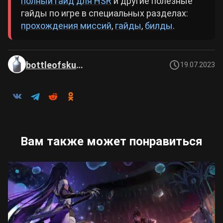
полный гайд для HSR
и другие полезные
гайды по игре в специальных разделах:
прохождения миссий
,
гайды
,
билды
.
bottleofskuma
19.07.2023
Вам также может понравиться