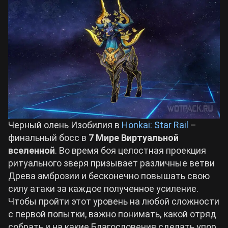
Билды Arknights: Endfield
Crimson Desert
Билды Wuthering Waves
Zenless Zone Zero
Билды Cyberpunk 2077
Kingdom Come: Deliverance 2
Билды Path of Exile 2
Path of Exile 2
Черный олень Изобилия в
Honkai: Star Rail
–
финальный босс в
7 Мире Виртуальной
вселенной
. Во время боя целостная проекция
Wuthering Waves
ритуального зверя призывает различные ветви
Древа амброзии и бесконечно повышать свою
Roblox
силу атаки за каждое полученное усиление.
Чтобы пройти этот уровень на любой сложности
с первой попытки, важно понимать, какой отряд
Hogwarts Legacy
собрать и на какие Благословения сделать упор.