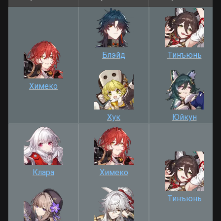
Блэйд
Тинъюнь
Химеко
Хук
Юйкун
Клара
Химеко
Тинъюнь