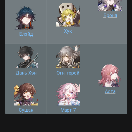
Броня
Хук
Блэйд
Дань Хэн
Огн. герой
Аста
Сушан
Март 7