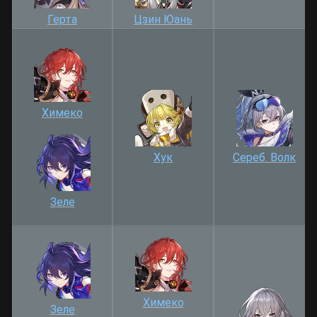
Герта
Цзин Юань
Химеко
Хук
Сереб. Волк
Зеле
Химеко
Зеле