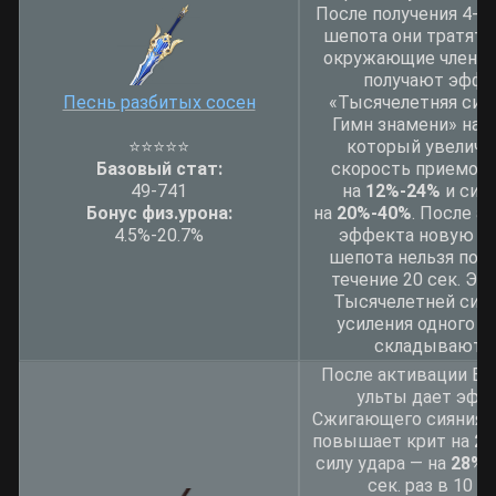
После получения 4-о
шепота они тратятся
окружающие члены 
получают эффе
Песнь разбитых сосен
«Тысячелетняя сим
Гимн знамени» на 12
⭐
⭐
⭐
⭐
⭐
который увеличи
Базовый стат:
скорость приемов 
49-741
на
12%-24%
и сил
Бонус физ.урона:
на
20%-40%
. После а
4.5%-20.7%
эффекта новую П
шепота нельзя полу
течение 20 сек. Э
Тысячелетней сим
усиления одного т
складываются
После активации Е-
ульты дает эфф
Сжигающего сияния,
повышает крит на
20
силу удара — на
28%-
сек. раз в 10 се