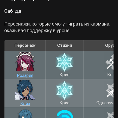
Саб-дд
Персонажи, которые смогут играть из кармана,
оказывая поддержку в уроне:
Персонаж
Стихия
Оруж
Крио
Копь
Розария
Крио
Одноручн
Кэйа