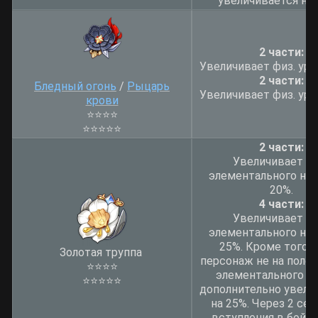
увеличивается на 
2 части:
Увеличивает физ. уро
2 части:
Бледный огонь
/
Рыцарь
Увеличивает физ. уро
крови
⭐
⭐
⭐
⭐
⭐
⭐
⭐
⭐
⭐
2 части:
Увеличивает у
элементального нав
20%.
4 части:
Увеличивает у
элементального нав
25%. Кроме того, 
Золотая труппа
персонаж не на поле б
⭐
⭐
⭐
⭐
элементального н
⭐
⭐
⭐
⭐
⭐
дополнительно увели
на 25%. Через 2 сек
вступления в бой 