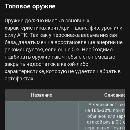
Топовое оружие
Оружие должно иметь в основных
характеристиках крит/крит. шанс, физ. урон или
силу АТК. Так как у персонажа весьма низкая
база, давать меч на восстановление энергии не
рекомендуется, если он не 5 ⭐. Необходимо
подбирать оружие так, чтобы с его помощью
закрыть недостаток в какой-либо
характеристике, которую не удается набрать в
артефактах.
Название
Описание
Увеличивает силу 
на
16%-32%
, при по
обычной или заря
атакой раз в 0.3 се
персонажу Печать 