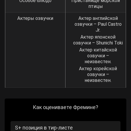
Особое блюдо
Пристанище морской
птицы
Актеры озвучки
Актер английской
озвучки – Paul Castro
Jr.
Актер японской
озвучки – Shunichi Toki
Актер китайской
озвучки –
неизвестен.
Актер корейской
озвучки –
неизвестен.
Как оцениваете Фремине?
S+ позиция в тир-листе