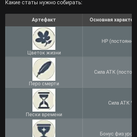
Какие статы нужно собирать:
Артефакт
Основная характер
HP (постоянны
Цветок жизни
Сила АТК (постоя
Перо смерти
Сила АТК %
Пески времени
Бонус физ.урон