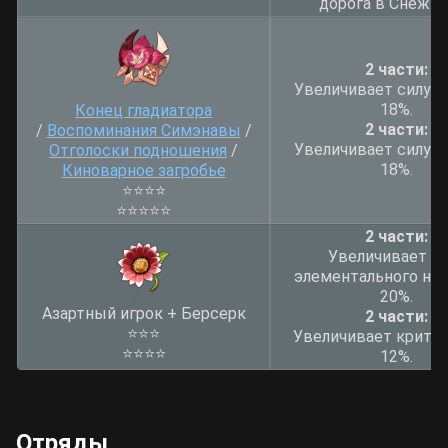
дорога в Снежну
2 части:
Увеличивает силу а
18%.
Конец гладиатора
2 части:
/
Воспоминания Симэнавы
/
Увеличивает силу а
Отголоски подношения
/
18%.
Киноварное загробье
⭐
⭐
⭐
⭐
⭐
⭐
⭐
⭐
⭐
2 части:
Увеличивает у
элементального нав
20%.
Азартный игрок + Берсерк
2 части:
⭐
⭐
⭐
Увеличивает крит. 
⭐
⭐
⭐
⭐
12%.
Отряды