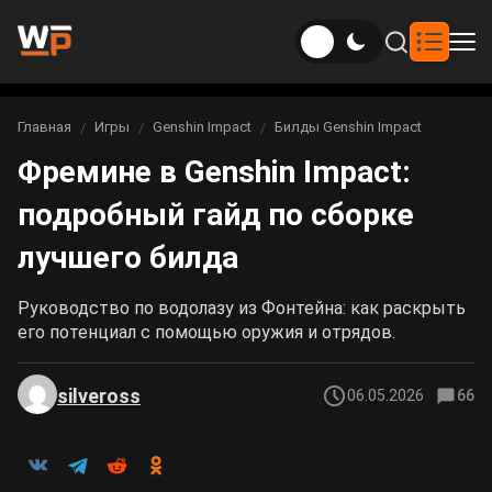
Новости
Главная
Игры
Genshin Impact
Билды Genshin Impact
Вы здесь:
Фремине в Genshin Impact:
Новости Genshin Impact
Игры
подробный гайд по сборке
Genshin Impact
Билды
Новости Honkai: Star Rail
лучшего билда
Билды Genshin Impact
Интересное
Honkai: Star Rail
Новости Zenless Zone Zero
Руководство по водолазу из Фонтейна: как раскрыть
Рейтинги
его потенциал с помощью оружия и отрядов.
Билды Honkai: Star Rail
Neverness to Everness
Аниме
silveross
06.05.2026
66
Билды Zenless Zone Zero
Gothic 1 Remake
Фильмы и сериалы
Билды Neverness to Everness
Arknights: Endfield