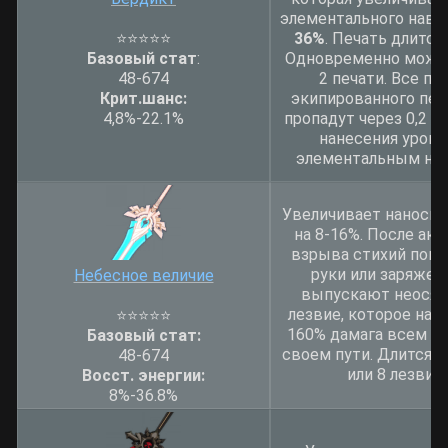
элементального навы
⭐⭐⭐⭐⭐
36%
. Печать длится 
Базовый стат
:
Одновременно можн
48-674
2 печати. Все пе
Крит.шанс:
экипированного пе
4,8%-22.1%
пропадут через 0,2 се
нанесения урона
элементальным на
Увеличивает наноси
на 8-16%. После ак
взрыва стихий попа
руки или заряжен
Небесное величие
выпускают неосяз
лезвие, которое нан
⭐
⭐
⭐
⭐
⭐
160% дамага всем вр
Базовый стат:
своем пути. Длится 2
48-674
или 8 лезвий.
Восст. энергии:
8%-36.8%