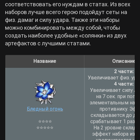
соответствовать его нуждам в статах. Из всех
наборов лучше всего герою подойдут сеты на
физ. дамаг и силу удара. Также эти наборы
можно комбинировать между собой, чтобы
создать наиболее удобные «солянки» из двух
артефактов с лучшими статами.
Название
Описание
2 части:
Увеличивает физ. уро
4 части:
Увеличивает силу АТ
на 7 сек. при попа
элементальным нав
Бледный огонь
противнику. Эф
складывается до дву
⭐
⭐
⭐
⭐
срабатывает 1 раз в 
⭐
⭐
⭐
⭐
⭐
На 2 уровне склад
эффект набора из 2