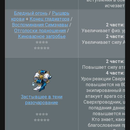
исчезает.
Бледный огонь
/
Рыцарь
крови
+
Конец гладиатора
/
Воспоминания Симэнавы
/
2 части:
Отголоски подношения
/
Увеличивает физ. уро
Киноварное загробье
2 части:
⭐
⭐
⭐
⭐
Увеличивает силу АТК
⭐
⭐
⭐
⭐
⭐
2 части:
Повышает силу атаки
4 части:
Урон реакции Сверхп
повышается на 80%.
экипированный пе
атакует врага со с
Застывшее в тени
Сверхпроводник, шан
разочарование
попадания данной 
повышается на 
⭐⭐⭐⭐
Кто знает, какие
⭐⭐⭐⭐⭐
благословения при