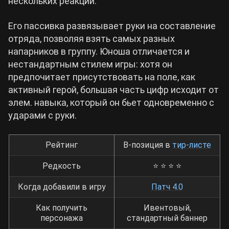
нескольких реакций.
Cyberpunk 2077
Его пассивка развязывает руки на составление
отряда, позволяя взять самых разных
напарников в группу. Юноша отличается и
Все игры
нестандартным стилем игры: хотя он
предпочитает присутствовать на поле, как
активный герой, большая часть цифр исходит от
элем. навыка, который он бьет одновременно с
ударами с руки.
Рейтинг
B-позиция в
тир-листе
Редкость
⭐ ⭐ ⭐ ⭐
Когда добавили в игру
Патч 4.0
Как получить
Ивентовый,
персонажа
стандартный баннер