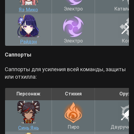
Электро
Катализ
Яэ Мико
Электро
Копь
Райдэн
Саппорты
Саппорты для усиления всей команды, защиты
или отхилла:
Персонаж
Стихия
Оруж
Пиро
Двуручны
Синь Янь