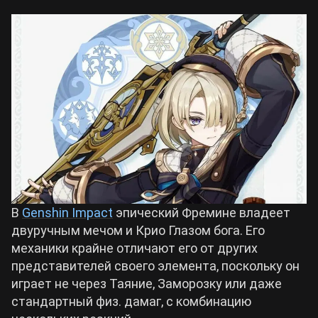
Билды Arknights: Endfield
Crimson Desert
Билды Wuthering Waves
Zenless Zone Zero
Билды Cyberpunk 2077
Kingdom Come: Deliverance 2
Билды Path of Exile 2
Path of Exile 2
В
Genshin Impact
эпический Фремине владеет
Wuthering Waves
двуручным мечом и Крио Глазом бога. Его
механики крайне отличают его от других
Roblox
представителей своего элемента, поскольку он
играет не через Таяние, Заморозку или даже
стандартный физ. дамаг, с комбинацию
Hogwarts Legacy