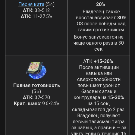
Песня кита
(5⭐)
20%
.
АТК:
33-512
Владелец также
АТК:
11-27.5%
восстанавливает
30%
ОЗ после победы над
таким противником.
Бонус запускается не
чаще одного раза в 30
сек.
АТК
+15-30%
.
После активации
навыка или
сверхспособности
Полная готовность
повышает урон от
(5⭐)
базовых атак и
АТК:
37-570
контрудара на
15-30%
Крит. шанс
: 9.6-24%
на 15 сек.,
складывается до 2 раз.
Владелец получает
левый талисман тигра
за навык, а правый — за
ульту. Если в течение 15