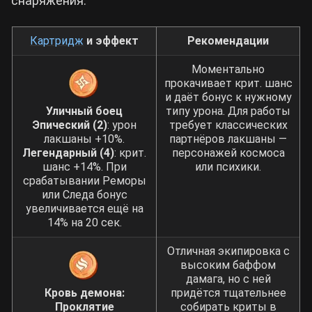
снаряжения:
Картридж
и эффект
Рекомендации
Моментально
прокачивает крит. шанс
и даёт бонус к нужному
Уличный боец
типу урона. Для работы
Эпический (2)
: урон
требует классических
лакшаны +10%.
партнёров лакшаны —
Легендарный (4)
: крит.
персонажей космоса
шанс +14%. При
или психики.
срабатывании Реморы
или Следа бонус
увеличивается ещё на
14% на 20 сек.
Отличная экипировка с
высоким баффом
дамага, но с ней
Кровь демона:
придётся тщательнее
Проклятие
собирать криты в