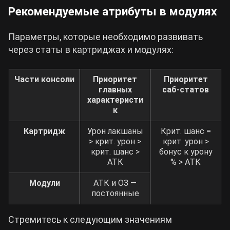
Рекомендуемые атрибуты в модулях
Параметры, которые необходимо развивать
через статы в картриджах и модулях:
Части консоли
Приоритет
Приоритет
главных
саб-статов
характеристи
к
Картридж
Урон лакшаны
Крит. шанс =
> крит. урон >
крит. урон >
крит. шанс >
бонус к урону
АТК
% > АТК
Модули
АТК и ОЗ —
постоянные
Стремитесь к следующим значениям