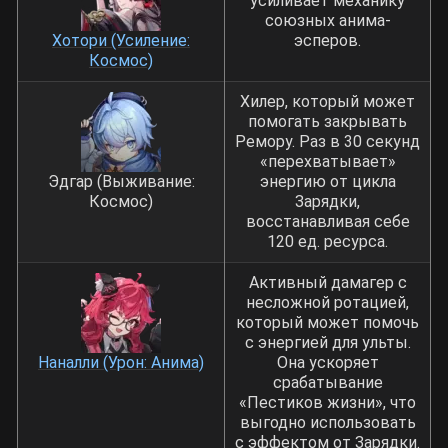
усиливает механику
союзных анима-
Хотори (Усиление:
эсперов.
Космос)
Хилер, который может
помогать закрывать
Ремору. Раз в 30 секунд
«перехватывает»
Эдгар (Выживание:
энергию от цикла
Космос)
Зарядки,
восстанавливая себе
120 ед. ресурса.
Активный дамагер с
несложной ротацией,
который может помочь
с энергией для ульты.
Наналли (Урон: Анима)
Она ускоряет
срабатывание
«Пестиков жизни», что
выгодно использовать
с эффектом от Зарядки.