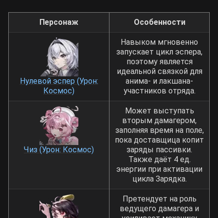
Персонаж
Особенности
Навыком мгновенно
запускает цикл эспера,
поэтому является
идеальной связкой для
Нулевой эспер (Урон:
анима- и лакшана-
Космос)
участников отряда.
Может выступать
вторым дамагером,
заполняя время на поле,
пока доставщица копит
Чиз (Урон: Космос)
заряды пассивки.
Также даёт 4 ед.
энергии при активации
цикла Зарядка.
Претендует на роль
ведущего дамагера и