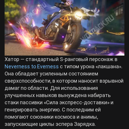
Билды Arknights: Endfield
Crimson Desert
Билды Wuthering Waves
Zenless Zone Zero
Билды Cyberpunk 2077
Kingdom Come: Deliverance 2
Хатор — стандартный S-ранговый персонаж в
Билды Path of Exile 2
Neverness to Everness
с типом урона «лакшана».
Path of Exile 2
Она обладает усиленным состоянием
сверхспособности, в котором наносит взрывной
дамаг по области. Для использования
Wuthering Waves
улучшенных навыков вынуждена набирать
стаки пассивки «Сила экспресс-доставки» и
Roblox
генерировать энергию. С последним ей
помогают союзники космоса и анимы,
запускающие циклы эспера Зарядка.
Hogwarts Legacy