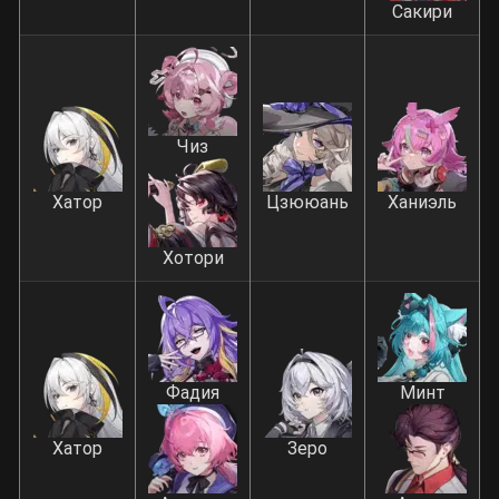
Сакири
Чиз
Хатор
Цзююань
Ханиэль
Хотори
Фадия
Минт
Хатор
Зеро