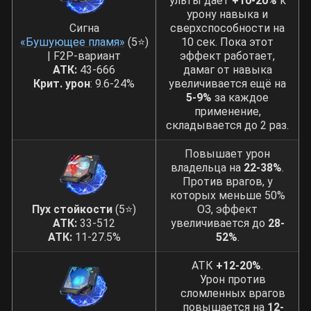
ульты даёт
+10-20%
к
урону навыка и
Сигна
сверхспособности на
«Бушующее пламя»
(5⭐)
10 сек. Пока этот
| F2P-вариант
эффект работает,
АТК:
43-666
дамаг от навыка
Крит. урон
: 9.6-24%
увеличивается ещё на
5-9%
за каждое
применение,
складывается до 2 раз.
Повышает урон
владельца на
22-38%
.
Против врагов, у
которых меньше 50%
Пух стойкости
(5⭐)
ОЗ, эффект
АТК:
33-512
увеличивается до
28-
АТК:
11-27.5%
52%
.
АТК
+12-20%
.
Урон против
сломленных врагов
повышается на
12-