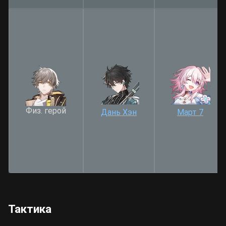
Физ. герой
Дань Хэн
Март 7
Тактика