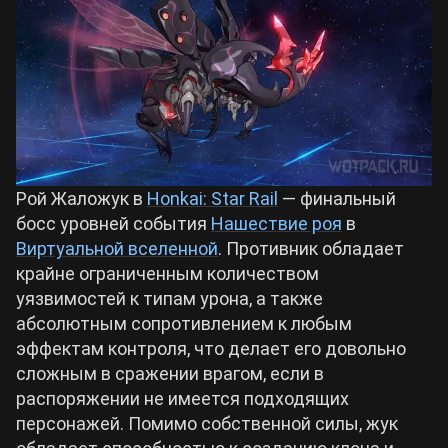
Билды Arknights: Endfield
Crimson Desert
Билды Wuthering Waves
Zenless Zone Zero
Билды Cyberpunk 2077
Kingdom Come: Deliverance 2
Рой Жаложук в
Honkai: Star Rail
— финальный
босс уровней события
Нашествие роя
в
Билды Path of Exile 2
Path of Exile 2
Виртуальной вселенной
. Противник обладает
крайне ограниченным количеством
уязвимостей к типам урона, а также
Wuthering Waves
абсолютным сопротивлением к любым
эффектам контроля, что делает его довольно
Roblox
сложным в сражении врагом, если в
распоряжении не имеется подходящих
персонажей. Помимо собственной силы, жук
Hogwarts Legacy