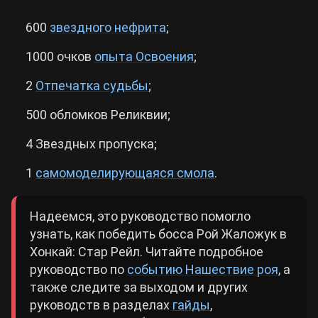
600
звездного нефрита
;
1000 очков
опыта Освоения
;
2
Отпечатка судьбы
;
500 обломков Реликвии;
4 Звездных пропуска;
1
самомоделирующаяся смола
.
Надеемся, это руководство помогло
узнать, как победить босса Рой Жаложук в
Хонкай: Стар Рейл. Читайте подробное
руководство по
событию Нашествие роя
, а
также следите за выходом и других
руководств в разделах
гайды
,