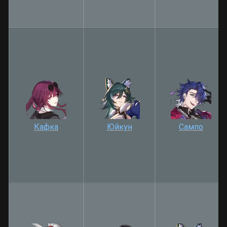
Кафка
Юйкун
Сампо