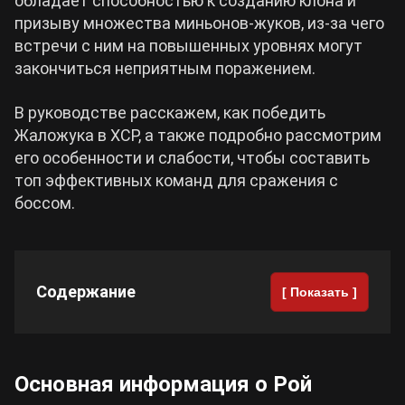
обладает способностью к созданию клона и
призыву множества миньонов-жуков, из-за чего
Cyberpunk 2077
встречи с ним на повышенных уровнях могут
закончиться неприятным поражением.
Все игры
В руководстве расскажем, как победить
Жаложука в ХСР, а также подробно рассмотрим
его особенности и слабости, чтобы составить
топ эффективных команд для сражения с
боссом.
Содержание
[ Показать ]
Основная информация о Рой