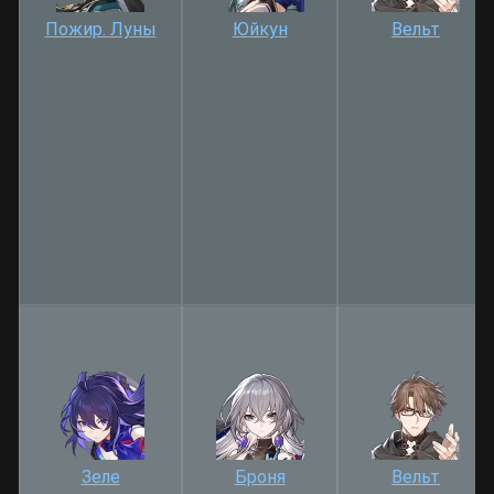
Пожир. Луны
Юйкун
Вельт
Зеле
Броня
Вельт