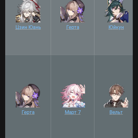
Цзин Юань
Герта
Юйкун
Герта
Март 7
Вельт