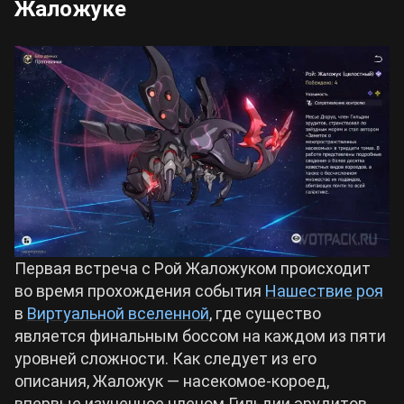
Жаложуке
Первая встреча с Рой Жаложуком происходит
во время прохождения события
Нашествие роя
в
Виртуальной вселенной
, где существо
является финальным боссом на каждом из пяти
уровней сложности. Как следует из его
описания, Жаложук — насекомое-короед,
впервые изученное членом Гильдии эрудитов