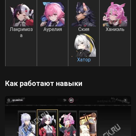
Лакримоз
Аурелия
Ския
Ханиэль
а
Хатор
Как работают навыки