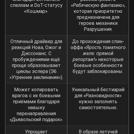
спеллам и DoT-статусу
«Ребяческую фантазию»
,
«Кошмар».
которая приоритетно
предназначена для
героев механики
Разрушения.
Отличный драйвер для
До прохождения спин-
реакций Нова, Ожог и
оффа
«Ярость томатного
Диссонанс. С
желе: прямой
пробуждениями ещё
репортаж!»
некоторые
проще образовывает
боевые особенности
циклы эспера (Э6
будут заблокированы.
«Утреннее заклинание»
).
Может копировать
Уникальный бестиарий
врагов с их боевыми
для
«Разновидности»
приёмами благодаря
нужно заполнять
навыку
самостоятельно.
перенаправления
«Дьявольский подарок»
.
Упрощает
В образе летучей