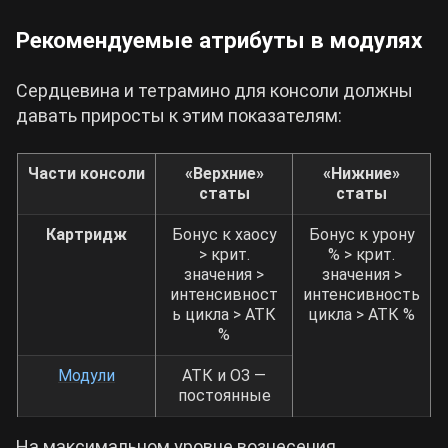
Рекомендуемые атрибуты в модулях
Сердцевина и тетрамино для консоли должны
давать приросты к этим показателям:
Части консоли
«Верхние»
«Нижние»
статы
статы
Картридж
Бонус к хаосу
Бонус к урону
> крит.
% > крит.
значения >
значения >
интенсивност
интенсивность
ь цикла > АТК
цикла > АТК %
%
Модули
АТК и ОЗ —
постоянные
На максимальном уровне вознесения