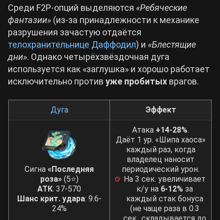
Среди F2P-опций выделяются
«Ребяческие
фантазии»
(из-за принадлежности к механике
разрушения зачастую отдаётся
телохранительнице Даффодил
) и
«Блестящие
дни»
. Однако четырёхзвёздочная дуга
используется как «заглушка» и хорошо работает
исключительно против
уже пробитых
врагов.
Дуга
Эффект
Атака
+14-28%
.
Даёт 1 ур. «Шипа хаоса»
каждый раз, когда
владелец наносит
Сигна
«Последняя
периодический урон.
роза»
(5⭐)
На 3 сек. увеличивает
АТК
: 37-570
к/у на
6-12%
за
Шанс крит. удара
: 9.6-
каждый стак бонуса
24%
(не чаще раза в 0.3
сек., складывается до