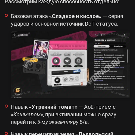
Рассмотрим каждую способность отдельно:
Базовая атака
«Сладкое и кислое»
— серия
ударов и основной источник DoT-статуса.
Навык
«Утренний томат»
— АоЕ-приём с
«Кошмаром»
, при активации можно сразу
перейти к
5-му экземпляру
б/а.
Навык перенаправления
«Дьявольский