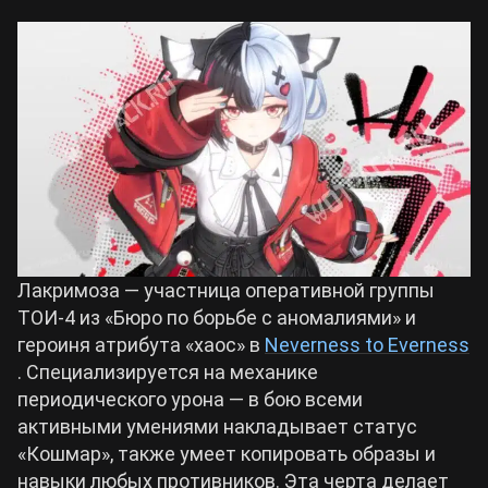
Билды Arknights: Endfield
Crimson Desert
Билды Wuthering Waves
Zenless Zone Zero
Билды Cyberpunk 2077
Kingdom Come: Deliverance 2
Билды Path of Exile 2
Path of Exile 2
Лакримоза — участница оперативной группы
ТОИ-4 из «Бюро по борьбе с аномалиями» и
Wuthering Waves
героиня атрибута «хаос» в
Neverness to Everness
. Специализируется на механике
периодического урона — в бою всеми
Roblox
активными умениями накладывает статус
«Кошмар», также умеет копировать образы и
Hogwarts Legacy
навыки любых противников. Эта черта делает