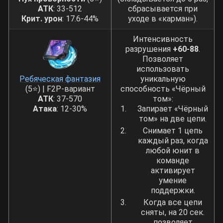
АТК
: 33-512
сбрасывается при
Крит. урон
: 17.6-44%
уходе в «карман»).
Интенсивность
разрушения
+60-88
.
Позволяет
использовать
Ребяческая фантазия
уникальную
(5⭐) | F2P-вариант
способность «Чёрный
АТК
: 37-570
том»:
Атака
: 12-30%
Запирает «Чёрный
том» на две цепи.
Снимает 1 цепь
каждый раз, когда
любой юнит в
команде
активирует
умение
поддержки.
Когда все цепи
сняты, на 20 сек.
позволяет