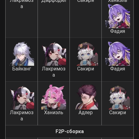
Лакримоз
Даффодил
Сакири
Ханиэль
а
Фадия
Байканг
Лакримоз
Сакири
Фадия
а
Лакримоз
Ханиэль
Адлер
Сакири
а
F2P-сборка