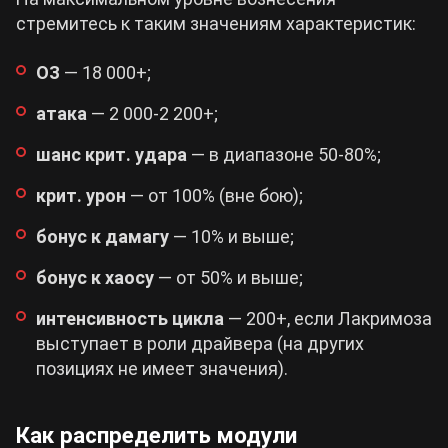
стремитесь к таким значениям характеристик:
ОЗ
— 18 000+;
атака
— 2 000-2 200+;
шанс крит. удара
— в диапазоне 50-80%;
крит. урон
— от 100% (вне бою);
бонус к дамагу
— 10% и выше;
бонус к хаосу
— от 50% и выше;
интенсивность цикла
— 200+, если Лакримоза
выступает в роли драйвера (на других
позициях не имеет значения).
Как распределить модули