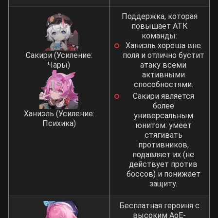
Поддержка, которая
повышает АТК
команды:
Ханиэль хороша вне
Сакири (Усиление:
поля и отлично бустит
Чары)
атаку всеми
активными
способностями.
Сакири является
более
Ханиэль (Усиление:
универсальным
Психика)
юнитом: умеет
стягивать
противников,
подавляет их (не
действует против
боссов) и понижает
защиту.
Бесплатная героиня с
высоким АоЕ-