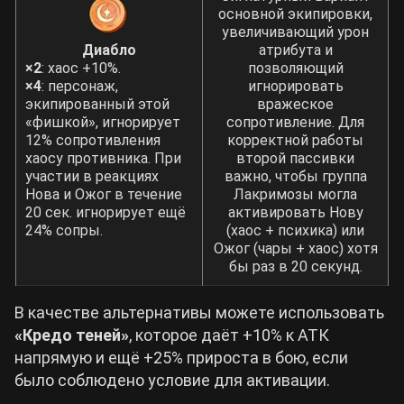
основной экипировки,
увеличивающий урон
Диабло
атрибута и
×2
: хаос +10%.
позволяющий
×4
: персонаж,
игнорировать
экипированный этой
вражеское
«фишкой», игнорирует
сопротивление. Для
12% сопротивления
корректной работы
хаосу противника. При
второй пассивки
участии в реакциях
важно, чтобы группа
Нова и Ожог в течение
Лакримозы могла
20 сек. игнорирует ещё
активировать Нову
24% сопры.
(хаос + психика) или
Ожог (чары + хаос) хотя
бы раз в 20 секунд.
В качестве альтернативы можете использовать
«Кредо теней»
, которое даёт +10% к АТК
напрямую и ещё +25% прироста в бою, если
было соблюдено условие для активации.