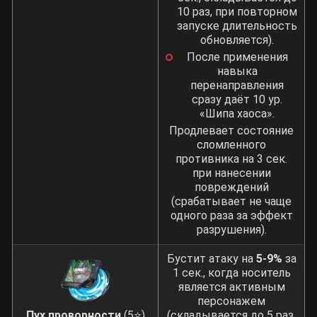
10 раз, при повторном
запуске длительность
обновляется).
После применения
навыка
перенаправления
сразу даёт 10 ур.
«Шипа хаоса».
Продлевает состояние
сломленного
противника на 3 сек.
при нанесении
повреждений
(срабатывает не чаще
одного раза за эффект
разрушения).
Бустит атаку на
5-9%
за
1 сек., когда носитель
является активным
персонажем
Пух проворности
(5⭐)
(складывается до 5 раз,