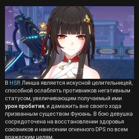
Билды Arknights: Endfield
Crimson Desert
Билды Wuthering Waves
Zenless Zone Zero
Билды Cyberpunk 2077
Kingdom Come: Deliverance 2
Билды Path of Exile 2
Path of Exile 2
В
HSR
Линша является искусной целительницей,
способной ослаблять противников негативным
Wuthering Waves
статусом, увеличивающим получаемый ими
урон пробития
, и дамажить вне своего хода
призванным существом Фуюань. В бою девушка
Roblox
сосредоточена на восстановлении здоровья
союзников и нанесении огненного DPS по всем
Hogwarts Legacy
вражеским целям.