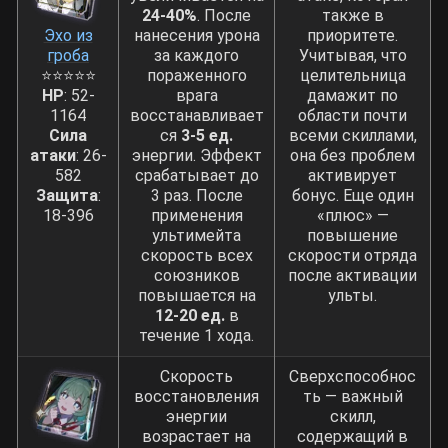
24-40%
. После
также в
Эхо из
нанесения урона
приоритете.
гроба
за каждого
Учитывая, что
⭐⭐⭐⭐⭐
пораженного
целительница
HP
: 52-
врага
дамажит по
1164
восстанавливает
области почти
Сила
ся
3-5 ед.
всеми скиллами,
атаки
: 26-
энергии. Эффект
она без проблем
582
срабатывает до
активирует
Защита
:
3 раз. После
бонус. Еще один
18-396
применения
«плюс» —
ультимейта
повышение
скорость всех
скорости отряда
союзников
после активации
повышается на
ульты.
12-20 ед.
в
течение 1 хода.
Скорость
Сверхспособнос
восстановления
ть — важный
энергии
скилл,
возрастает на
содержащий в