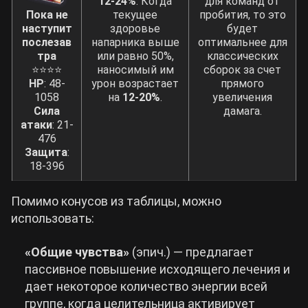
12-24%
. Когда
для команд от
Пока не
текущее
пробития, то это
наступит
здоровье
будет
послезав
напарника выше
оптимальнее для
тра
или равно 50%,
классических
⭐⭐⭐⭐
наносимый им
сборок за счет
HP
: 48-
урон возрастает
прямого
1058
на
12-20%
.
увеличения
Сила
дамага.
атаки
: 21-
476
Защита
:
18-396
Помимо конусов из таблицы, можно
использовать:
«Общие чувства»
(эпич.) — предлагает
пассивное повышение исходящего лечения и
дает некоторое количество энергии всей
группе, когда целительница активирует