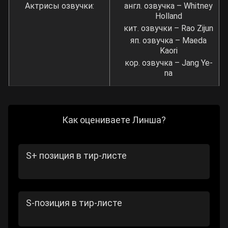
Актрисы озвучки:
англ. озвучка – Whitney
Holland
кит. озвучки – Rao Zijun
яп. озвучка – Maeda
Kaori
кор. озвучка – Jang Ye-
na
Как оцениваете Линша?
S+ позиция в тир-листе
S-позиция в тир-листе