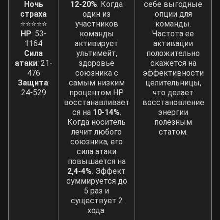
Ночь
12-20%
. Когда
себе выгодные
страха
один из
опции для
⭐⭐⭐⭐⭐
участников
команды.
HP
: 53-
команды
Частота ее
1164
активирует
активации
Сила
ультимейт,
положительно
атаки
: 21-
здоровье
скажется на
476
союзника с
эффективности
Защита
:
самым низким
целительницы,
24-529
процентом HP
что делает
восстанавливает
восстановление
ся на
10-14%
.
энергии
Когда носитель
полезным
лечит любого
статом.
союзника, его
сила атаки
повышается на
2,4-4%
. Эффект
суммируется до
5 раз и
существует 2
хода.