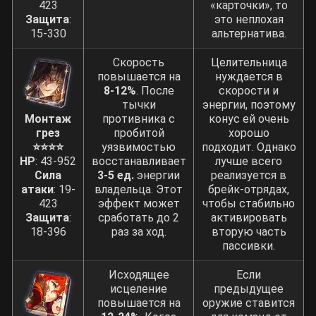
423
«карточки», то
Защита
:
это неплохая
15-330
альтернатива.
Скорость
Целительница
повышается на
нуждается в
8-12%
. После
скорости и
тычки
энергии, поэтому
Монтаж
противника с
конус ей очень
грез
пробитой
хорошо
⭐⭐⭐⭐
уязвимостью
подходит. Однако
HP
: 43-952
восстанавливает
лучше всего
Сила
3-5 ед.
энергии
реализуется в
атаки
: 19-
владельца. Этот
брейк-отрядах,
423
эффект может
чтобы стабильно
Защита
:
сработать до 2
активировать
18-396
раз за ход.
вторую часть
пассивки.
Исходящее
Если
исцеление
предыдущее
повышается на
оружие ставится