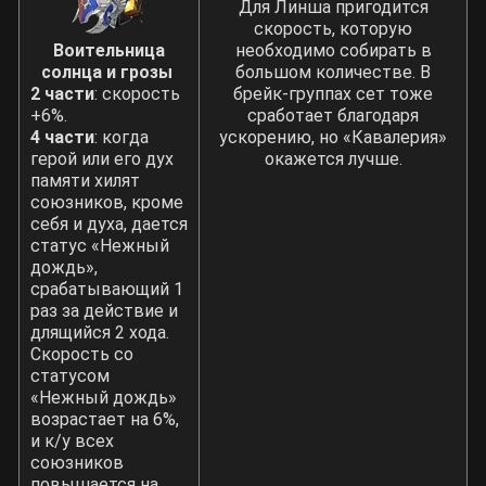
Для Линша пригодится
скорость, которую
Воительница
необходимо собирать в
солнца и грозы
большом количестве. В
2 части
: скорость
брейк-группах сет тоже
+6%.
сработает благодаря
4 части
: когда
ускорению, но «Кавалерия»
герой или его дух
окажется лучше.
памяти хилят
союзников, кроме
себя и духа, дается
статус «Нежный
дождь»,
срабатывающий 1
раз за действие и
длящийся 2 хода.
Скорость со
статусом
«Нежный дождь»
возрастает на 6%,
и к/у всех
союзников
повышается на