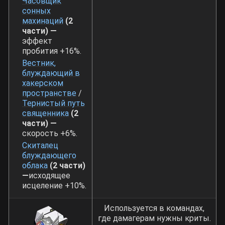
Часовщик
сонных
махинаций
(2
части) —
эффект
пробития +16%.
Вестник,
блуждающий в
хакерском
пространстве
/
Тернистый путь
священника
(2
части) —
скорость +6%.
Скиталец
блуждающего
облака
(2 части)
—
исходящее
исцеление +10%.
Используется в командах,
где дамагерам нужны криты.