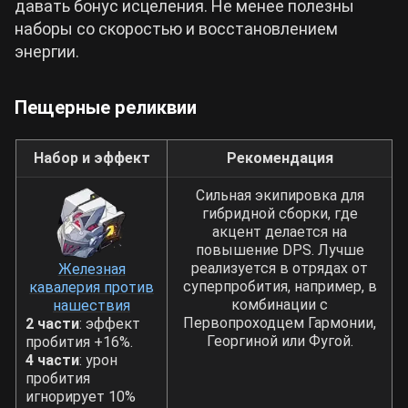
давать бонус исцеления. Не менее полезны
наборы со скоростью и восстановлением
энергии.
Пещерные реликвии
Набор и эффект
Рекомендация
Сильная экипировка для
гибридной сборки, где
акцент делается на
повышение DPS. Лучше
реализуется в отрядах от
Железная
суперпробития, например, в
кавалерия против
комбинации с
нашествия
Первопроходцем Гармонии,
2 части
: эффект
Георгиной или Фугой.
пробития +16%.
4 части
: урон
пробития
игнорирует 10%