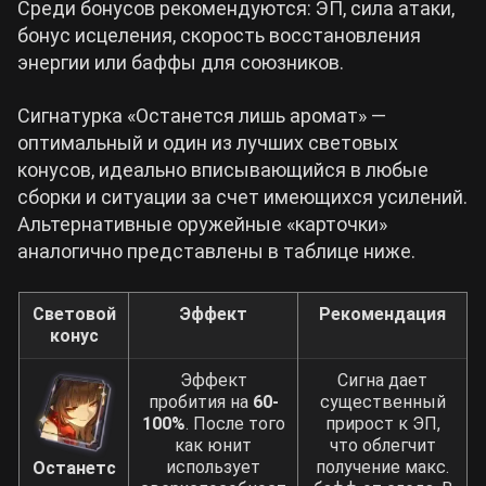
Среди бонусов рекомендуются: ЭП, сила атаки,
Прокачка следов — 37,3%.
бонус исцеления, скорость восстановления
Комбинация реликвий 2×2 с
«Часовщик
энергии или баффы для союзников.
сонных махинаций»
или
«Вор падающего
метеора»
, а также сет
«Железная
Сигнатурка «Останется лишь аромат» —
кавалерия против нашествия»
— 16%.
оптимальный и один из лучших световых
конусов, идеально вписывающийся в любые
Планарные украшения
«Талия — край
сборки и ситуации за счет имеющихся усилений.
бандитов»
— 36% или
Лотосовый фонарь
Альтернативные оружейные «карточки»
дворца
— 40%.
аналогично представлены в таблице ниже.
Световой конус
«Что есть реальность»
—
48% (S5) или сигнатурный конус
«Один
Световой
Эффект
Рекомендация
лишь аромат остается истинным»
—
конус
60% (S1).
Эффект
Сигна дает
пробития на
60-
существенный
«Часовщик сонных махинаций»
на
100%
. После того
прирост к ЭП,
саппорте Пути Гармонии — 30%.
как юнит
что облегчит
использует
получение макс.
Останетс
Соединительная веревка — 64,8%.