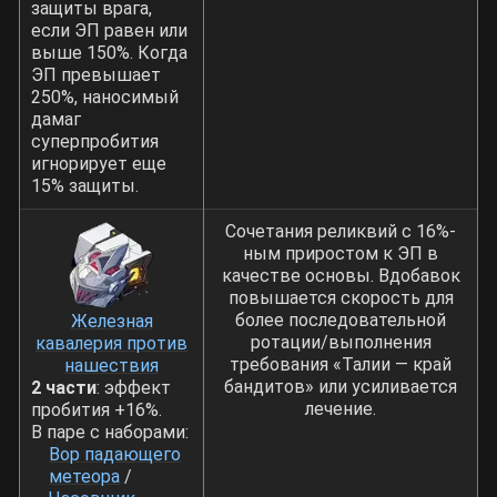
защиты врага,
если ЭП равен или
выше 150%. Когда
ЭП превышает
250%, наносимый
дамаг
суперпробития
игнорирует еще
15% защиты.
Сочетания реликвий с 16%-
ным приростом к ЭП в
качестве основы. Вдобавок
повышается скорость для
более последовательной
Железная
ротации/выполнения
кавалерия против
требования «Талии — край
нашествия
бандитов» или усиливается
2 части
: эффект
лечение.
пробития +16%.
В паре с наборами:
Вор падающего
метеора
/