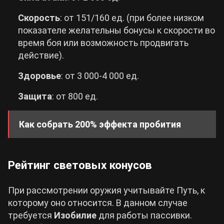
Скорость
: от 151/160 ед. (при более низком
показателе желательны бонусы к скорости во
время боя или возможность продвигать
действие).
Здоровье
: от 3 000-4 000 ед.
Защита
: от 800 ед.
Как собрать 200% эффекта пробития
Показатель оказывает существенное
Рейтинг световых конусов
влияние на потенциал героини, так как с
первым следом усиливает DPS и
При рассмотрении оружия учитывайте Путь, к
исходящее исцеление. Разберем какими
которому оно относится. В данном случае
способами можно повысить данный стат:
требуется
Изобилие
для работы пассивки.