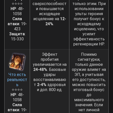
⭐⭐⭐⭐
сверхспособност
только этим. При
HP
: 48-
и повышается
использовании
1058
исходящее
ульты героиня
Сила
исцеление на
12-
получит бонус к
атаки
: 19-
24%
.
исходящему
423
исцелению, что
Защита
:
усилит
15-330
эффективность
регенерации HP.
Эффект
Помимо
пробития
сигнатурки,
увеличивается на
только данное
24-48%
. Базовые
оружие влияет на
Что есть
удары
ЭП, а учитывая
реальност
восстанавливаю
его доступность,
ь
т
2-4%
здоровья
можно повысить
⭐⭐⭐⭐
и доп. 800 ед.
итоговый бонус
HP
: 48-
до
1058
максимального
Сила
значения. Если
атаки
: 19-
нет личной