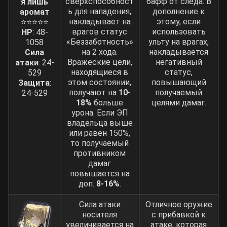
сверхспособност
бафф от следа. В
я лишь
ь для нападения,
дополнение к
аромат
Итоговый прирост
: около 233,1%-248,1%.
накладывает на
этому, если
⭐⭐⭐⭐⭐
врагов статус
использовать
HP
: 48-
«Беззаботность»
ульту на врагах,
1058
Обратите внимание, что при подсчете
на 2 хода.
накладывается
Сила
не учитываются саб-статы и такие
Вражеские цели,
негативный
атаки
: 24-
находящиеся в
статус,
529
факторы, как наличие персонажей и
этом состоянии,
повышающий
Защита
:
выбранная сборка. По этой причине
получают на
10-
получаемый
24-529
можно корректировать или исключать
18%
больше
целями дамаг.
пункты в зависимости от ситуации.
урона. Если ЭП
владельца выше
или равен 150%,
то получаемый
противником
дамаг
повышается на
доп.
8-16%
.
Сила атаки
Отличное оружие
носителя
с прибавкой к
увеличивается на
атаке, которая