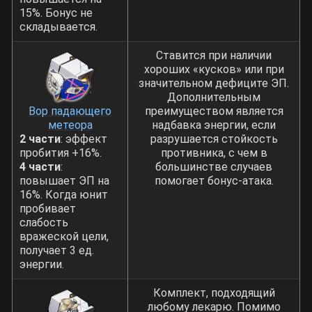
15%. Бонус не
складывается.
Ставится при наличии
хороших «кусков» или при
значительном дефиците ЭП.
Дополнительным
Вор падающего
преимуществом является
метеора
надбавка энергии, если
2 части
: эффект
разрушается стойкость
пробития +16%.
противника, с чем в
4 части
:
большинстве случаев
повышает ЭП на
помогает бонус-атака.
16%. Когда юнит
пробивает
слабость
вражеской цели,
получает 3 ед.
энергии.
Комплект, подходящий
любому лекарю. Помимо