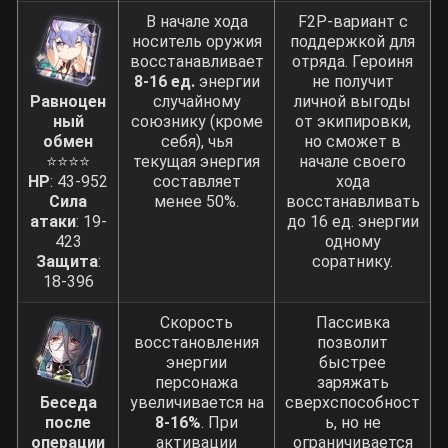
В начале хода
F2P-вариант с
носитель оружия
поддержкой для
восстанавливает
отряда. Героиня
8-16 ед.
энергии
не получит
Равноцен
случайному
личной выгоды
ный
союзнику (кроме
от экипировки,
обмен
себя), чья
но сможет в
⭐⭐⭐⭐
текущая энергия
начале своего
HP
: 43-952
составляет
хода
Сила
менее 50%.
восстанавливать
атаки
: 19-
до 16 ед. энергии
423
одному
Защита
:
соратнику.
18-396
Скорость
Пассивка
восстановления
позволит
энергии
быстрее
персонажа
заряжать
Беседа
увеличивается на
сверхспособност
после
8-16%
. При
ь, но не
операции
активации
ограничивается