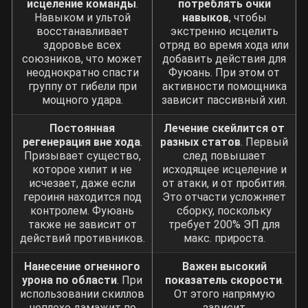
исцеление команды
.
потреблять очки
Навыком и ультой
навыков
, чтобы
восстанавливает
экстренно исцелить
здоровье всех
отряд во время хода или
союзников, что может
добавить действия для
неоднократно спасти
Фуюань. При этом от
группу от гибели при
активности помощника
мощного удара.
зависит пассивный хил.
Постоянная
Лечение скейлится от
регенерация вне хода
.
разных статов
. Первый
Призывает существо,
след повышает
которое хилит и не
исходящее исцеление и
исчезает, даже если
от атаки, и от пробития.
героиня находится под
Это отчасти усложняет
контролем. Фуюань
сборку, поскольку
также не зависит от
требует 200% ЭП для
действий противников.
макс. прироста.
Нанесение огненного
Важен высокий
урона по области
. При
показатель скорости
.
использовании скиллов
От этого напрямую
неплохо дамажит по
зависит