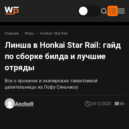
Новости
Главная
Игры
Honkai: Star Rail
Вы здесь:
Линша в Honkai Star Rail: гайд
Новости Genshin Impact
Игры
по сборке билда и лучшие
Genshin Impact
Билды
Новости Honkai: Star Rail
отряды
Билды Genshin Impact
Интересное
Honkai: Star Rail
Новости Zenless Zone Zero
Все о прокачке и экипировке талантливой
Рейтинги
целительницы из Лофу Сяньчжоу.
Билды Honkai: Star Rail
Neverness to Everness
Аниме
AnchoR
24.12.2025
66
Билды Zenless Zone Zero
Gothic 1 Remake
Фильмы и сериалы
Билды Neverness to Everness
Arknights: Endfield