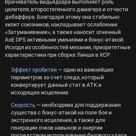
Врачеватель-видьядхара выполняет роль
целителя, второстепенного дамагера и отчасти
дебаффера. Благодаря этому она стабильно
хилит союзников, накладывает ослабление
«Затуманивание», а также наносит огненный
AoE DPS активными умениями и бонус-атакой.
Исходя из особенностей механик, приоритетные
характеристики при сборке Линша в ХСР:
Эффект пробития
— один из важнейших
параметров за счет следа, который
конвертирует данный стат в АТК и
исходящее исцеление.
Скорость
— необходима для поддержания
существа с бонус-атакой на поле боя и
экстренного исцеления, а также для
генерации очков навыков и энергии
посредством использования базового удара.