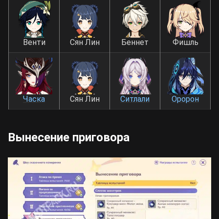
Венти
Сян Лин
Беннет
Фишль
Часка
Сян Лин
Ситлали
Оророн
Вынесение приговора