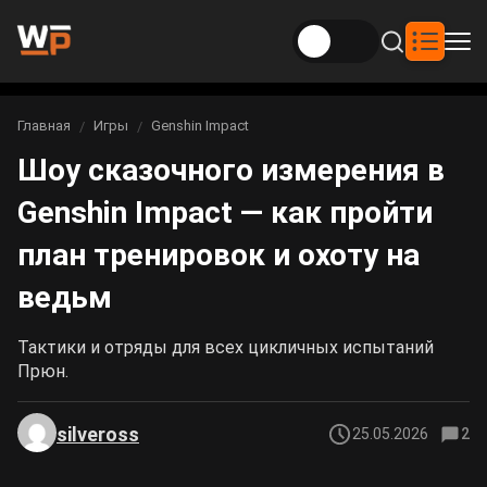
Новости
Главная
Игры
Genshin Impact
Вы здесь:
Шоу сказочного измерения в
Новости Genshin Impact
Игры
Genshin Impact — как пройти
Genshin Impact
Билды
Новости Honkai: Star Rail
план тренировок и охоту на
Билды Genshin Impact
Интересное
Honkai: Star Rail
ведьм
Новости Zenless Zone Zero
Рейтинги
Билды Honkai: Star Rail
Тактики и отряды для всех цикличных испытаний
Neverness to Everness
Прюн.
Аниме
Билды Zenless Zone Zero
Gothic 1 Remake
silveross
25.05.2026
2
Фильмы и сериалы
Билды Neverness to Everness
Arknights: Endfield