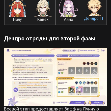
Дендро ГГ
Нилу
Кавех
Айно
Дендро отряды для второй фазы
Боевой этап предоставляет бафф на Лунную