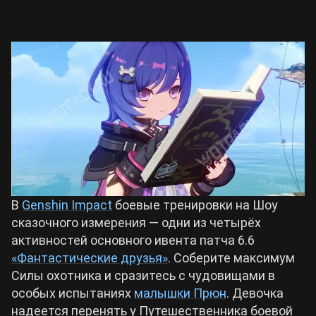
Билды Arknights: Endfield
Crimson Desert
Билды Wuthering Waves
Zenless Zone Zero
Билды Cyberpunk 2077
Kingdom Come: Deliverance 2
Билды Path of Exile 2
Path of Exile 2
В
Genshin Impact
боевые тренировки на Шоу
Wuthering Waves
сказочного измерения — одни из четырёх
активностей основного ивента патча 6.6
«Фантастические друзья»
. Соберите максимум
Roblox
Силы охотника и сразитесь с чудовищами в
особых испытаниях
малышки Прюн
. Девочка
Hogwarts Legacy
надеется перенять у Путешественника боевой