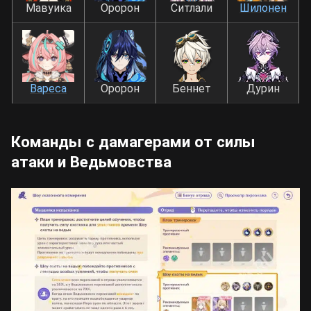
Мавуика
Оророн
Ситлали
Шилонен
Вареса
Оророн
Беннет
Дурин
Команды с дамагерами от силы
атаки и Ведьмовства