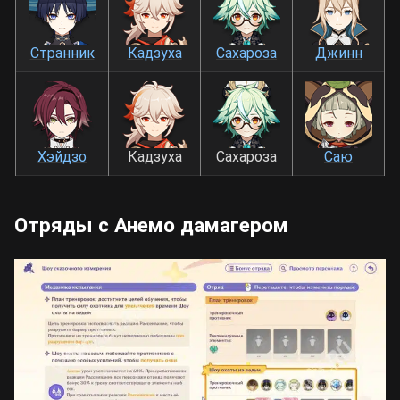
Странник
Кадзуха
Сахароза
Джинн
Хэйдзо
Кадзуха
Сахароза
Саю
Отряды с Анемо дамагером