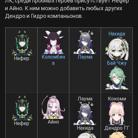
ЛК, среди пробных героев присутствует Нефер
и Айно. К ним можно добавить любых других
Дендро и Гидро компаньонов.
Нахида
Коломбин
Лаума
Нефер
а
Бай Чжу
Лаума
Кокоми
Айно
Нефер
Нахида
Дендро ГГ