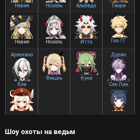
Навия
Ноэлль
Альбедо
Тиори
Гео ГГ
Навия
Ноэлль
Итто
Арлекино
Дурин
Фишль
Куки
Кли
Сян Лин
Шоу охоты на ведьм