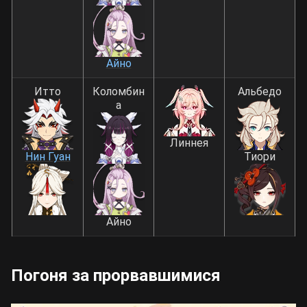
Айно
Итто
Коломбин
Альбедо
а
Линнея
Нин Гуан
Тиори
Айно
Погоня за прорвавшимися