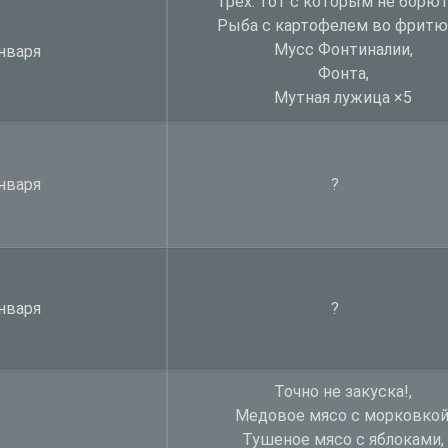
Грех: тот с которым не борют
Рыба с картофелем во фритю
Мусс Фонтиналии,
нваря
Фонта,
Мутная лужица
×
5
нваря
?
нваря
?
Точно не закуска!,
Медовое мясо с морковкой
Тушеное мясо с яблоками,