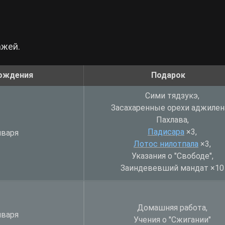
ажей.
ождения
Подарок
Сими тядзукэ,
Засахаренные орехи аджилен
Пахлава,
Падисара
×
3,
нваря
Лотос нилотпала
×
3,
Указания о "Свободе",
Заиндевевший мандат ×10
Домашняя работа,
нваря
Учения о "Сжигании"