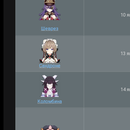
10 я
Шеврез
13 я
Сандроне
14 я
Коломбина