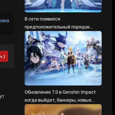
В сети появился
иака
предположительный порядок
выхода героев в Genshin Impact 7.X
ь ]
Обновление 7.0 в Genshin Impact:
ут
когда выйдет, баннеры, новые
персонажи и регион