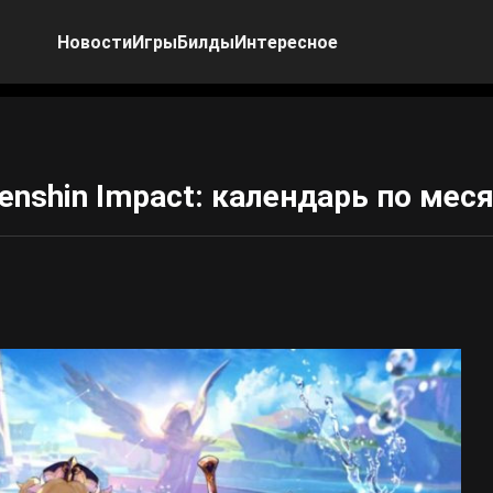
Новости
Игры
Билды
Интересное
nshin Impact: календарь по мес