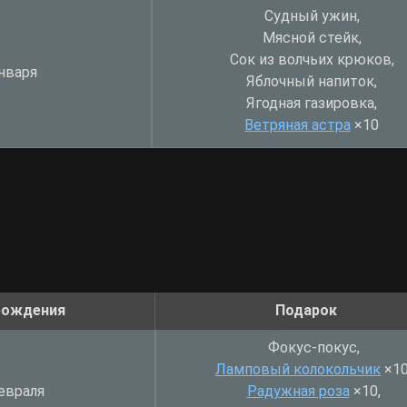
Судный ужин,
Мясной стейк,
Сок из волчьих крюков,
нваря
Яблочный напиток,
Ягодная газировка,
Ветряная астра
×
10
рождения
Подарок
Фокус-покус,
Ламповый колокольчик
×
10
евраля
Радужная роза
×
10,