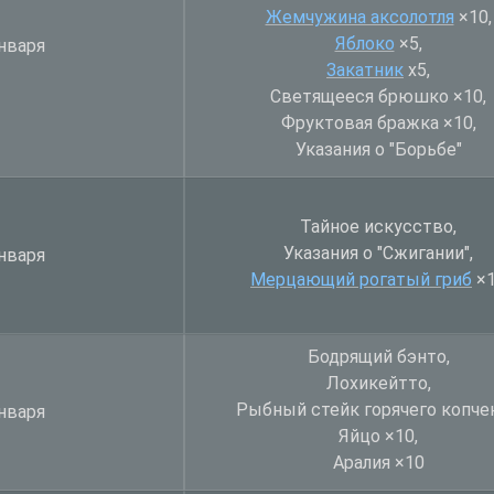
Жемчужина аксолотля
×
10,
Яблоко
×
5,
нваря
Закатник
х5,
Светящееся брюшко
×
10,
Фруктовая бражка
×
10,
Указания о "Борьбе"
Тайное искусство,
Указания о "Сжигании",
нваря
Мерцающий рогатый гриб
×
Бодрящий бэнто,
Лохикейтто,
Рыбный стейк горячего копчен
нваря
Яйцо
×
10,
Аралия
×
10