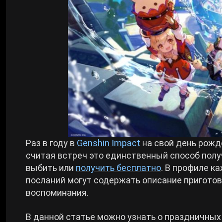
Билды Arknights: Endfield
Crimson Desert
Билды Wuthering Waves
Zenless Zone Zero
Билды Cyberpunk 2077
Kingdom Come: Deliverance 2
Билды Path of Exile 2
Path of Exile 2
Раз в году в
Genshin Impact
на свой день рожд
Wuthering Waves
считая встреч это единственный способ получ
выбить или
получить бесплатно
. В профиле к
посланий могут содержать описание приготов
Roblox
воспоминания.
Hogwarts Legacy
В данной статье можно узнать о праздничных