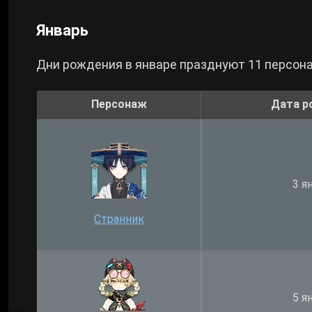
Январь
Дни рождения в январе празднуют 11 персон
Персонаж
Дата р
3 я
Странник
5 я