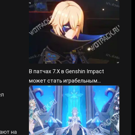
проведения и призы
В патчах 7.Х в Genshin Impact
может стать играбельным
долгожданный герой павшего
ел
королевства
лают на