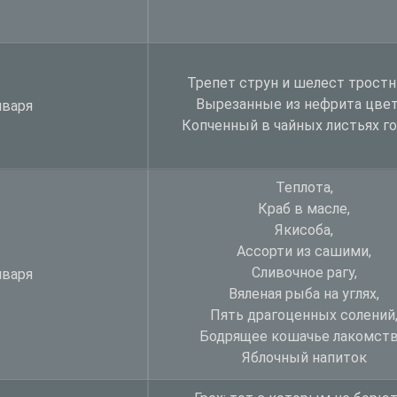
Трепет струн и шелест тростн
Вырезанные из нефрита цвет
нваря
Копченный в чайных листьях го
Теплота,
Краб в масле,
Якисоба,
Ассорти из сашими,
Сливочное рагу,
нваря
Вяленая рыба на углях,
Пять драгоценных солений
Бодрящее кошачье лакомств
Яблочный напиток