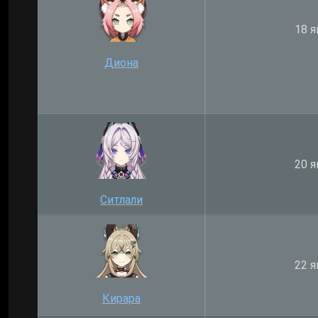
18 я
Диона
20 я
Ситлали
22 я
Кирара