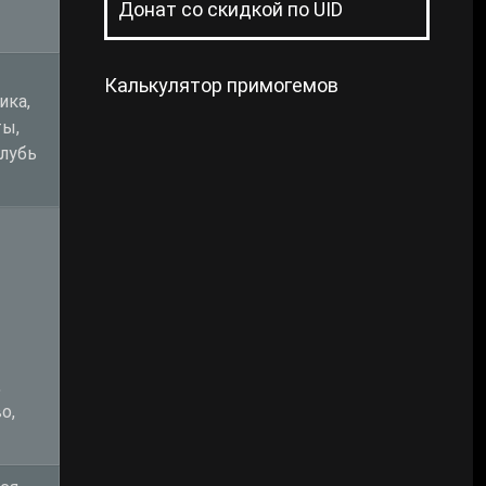
Донат со скидкой по UID
Калькулятор примогемов
ика,
ы,
лубь
,
о,